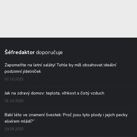
Šéfredaktor
doporučuje
Zapomeňte na letní saláty! Tohle by měl obsahovat ideální
podzimní jídelníček
07.10.2025
Jak na zdravý domov: teplota, vlhkost a čistý vzduch
01.10.2025
Babí léto ve znamení švestek: Proč jsou tyto plody i jejich pecky
elixírem mládí?“
29.09.2025