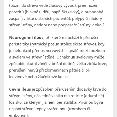
(pozn. do střeva vede žlučový vývod), přemnožení
parazitů (hlavně u dětí, např. škrkavky), dlouhodobá
zácpa (zvláště u starších pacientů), polypy či nádory
střevní stěny, nádory nebo pooperační srůsty v okolí.
Neurogenní ileus
, při kterém dochází k přerušení
peristaltiky (rytmický posun stolice skrze střevo), kdy
je nefunkční přenos nervových signálů mezi mozkem
a svalem ve střevní stěně. Ochabnutí svaloviny může
způsobit akutní zánět v břišní dutině, velká ztráta krve,
přerušení nervů při zlomeninách páteře či při
ledvinové nebo žlučníkové kolice.
Cévní ileus
je způsoben přerušením dodávky krve do
střevní stěny, následně vzniká nekrotické (odumřelé)
ložisko, za kterým již není peristaltika. Příčinou bývá
ucpání střevní tepny sraženinou (trombem či
embolem).