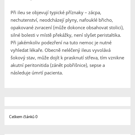
Při ileu se objevují typické příznaky – zácpa,
nechutenství, neodcházejí plyny, nafouklé břicho,
opakované zvracení (může dokonce obsahovat stolici),
silné bolesti v místě překážky, není slyšet peristaltika.
Při jakémkoliv podezření na tuto nemoc je nutné
vyhledat lékaře. Obecně neléčený ileus vyvolává
šokový stav, může dojít k prasknutí střeva, tím vznikne
akutní peritonitida (zánět pobřišnice), sepse a
následuje úmrtí pacienta.
Celkem článků 0