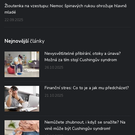
Žloutenka na vzestupu: Nemoc špinavých rukou ohrožuje hlavně
mladé
22.09.2025
Nejnovější
články
Nevysvětlitelné přibírání, otoky a únava?
Možná za tím stojí Cushingův syndrom
26.10.2025
Finanční stres: Co to je a jak mu předcházet?
21.10.2025
Nemůžete zhubnout, i když se snažíte? Na
vině může být Cushingův syndrom!