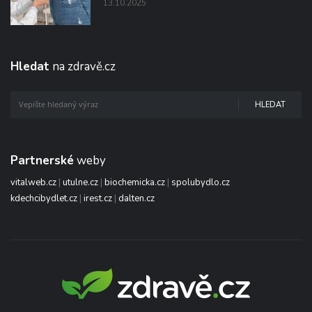
13.10.2025
Hledat
na zdravě.cz
HLEDAT
Partnerské
weby
vitalweb.cz
|
utulne.cz
|
biochemicka.cz
|
spolubydlo.cz
kdechcibydlet.cz
|
irest.cz
|
dalten.cz