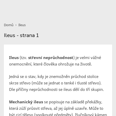
Domů
Ileus
Ileus - strana 1
Ileus
(tzv.
střevní neprůchodnost
) je velmi vážné
onemocnění, které člověka ohrožuje na životě.
Jedná se o stav, kdy je znemožněn průchod stolice
skrze střevo (může se jednat o tenké i tlusté střevo).
Dle příčiny neprůchodnosti se ileus dělí do tří skupin.
Mechanický ileus
se popisuje na základě překážky,
která zúží průsvit střeva, až jej úplně uzavře. Může to
být cizí těleso (spolknuté předměty), žlučníkový kámen