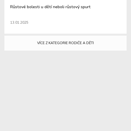
Růstové bolesti u dětí neboli růstový spurt
Zp
13.01.2025
03
VÍCE Z KATEGORIE RODIČE A DĚTI