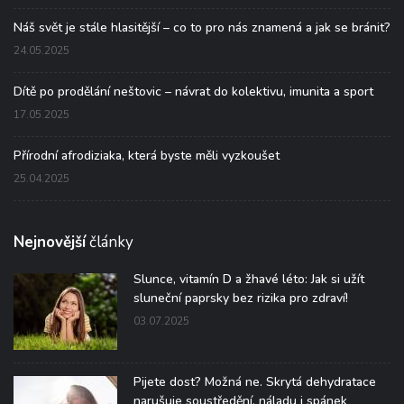
Náš svět je stále hlasitější – co to pro nás znamená a jak se bránit?
24.05.2025
Dítě po prodělání neštovic – návrat do kolektivu, imunita a sport
17.05.2025
Přírodní afrodiziaka, která byste měli vyzkoušet
25.04.2025
Nejnovější
články
Slunce, vitamín D a žhavé léto: Jak si užít
sluneční paprsky bez rizika pro zdraví!
03.07.2025
Pijete dost? Možná ne. Skrytá dehydratace
narušuje soustředění, náladu i spánek