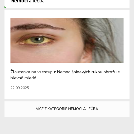
Nemoci
a léčba
Žloutenka na vzestupu: Nemoc špinavých rukou ohrožuje
Pr
hlavně mladé
pr
22.09.2025
16
VÍCE Z KATEGORIE NEMOCI A LÉČBA