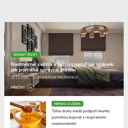
ZDRAVÝ ŽIVOT
Nadměrné světlo v ložnici narušuje spánek:
jak pomáhá správné stínění
12.12.2025
| KOMERČNÍ PREZENTACE
PŘEČÍST
NEMOCI A LÉČBA
Tyhle druhy medů podpoří imunitu
pomohou bojovat s respiračními
onemocněními