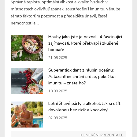
Správná teplota, optimální vlhkost a kvalitní vzduch v
místnostech ovlivňují spánek, soustředění i imunitu. Věnujte
těmto faktorům pozornost a předejděte únavě, časté
nemocnosti a ...
Houby jako jste je neznali: 4 fascinující
zajímavosti, které překvapí i zkušené
houbaře
21.08.2025
Superantioxidant z hlubin oceánu:
Astaxanthin chrání srdce, pokožku i
imunitu – znáte ho?
18.08.2025
Letní žhavé párty a alkohol: Jak si užít
dovolenou bez rizik a kocoviny!
02.08.2025
KOMERČNÍ PREZENTACE