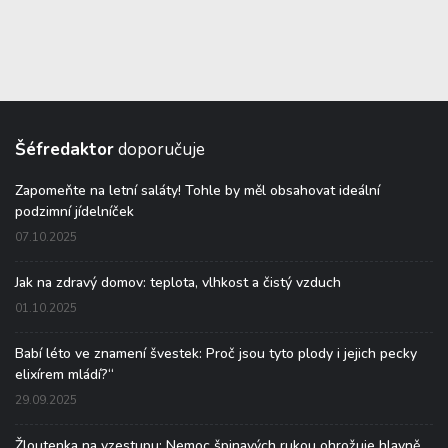
Šéfredaktor
doporučuje
Zapomeňte na letní saláty! Tohle by měl obsahovat ideální
podzimní jídelníček
07.10.2025
Jak na zdravý domov: teplota, vlhkost a čistý vzduch
01.10.2025
Babí léto ve znamení švestek: Proč jsou tyto plody i jejich pecky
elixírem mládí?“
29.09.2025
Žloutenka na vzestupu: Nemoc špinavých rukou ohrožuje hlavně