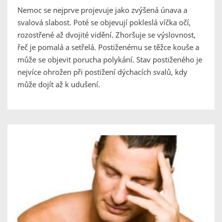
Nemoc se nejprve projevuje jako zvýšená únava a
svalová slabost. Poté se objevují pokleslá víčka očí,
rozostřené až dvojité vidění. Zhoršuje se výslovnost,
řeč je pomalá a setřelá. Postiženému se těžce kouše a
může se objevit porucha polykání. Stav postiženého je
nejvíce ohrožen při postižení dýchacích svalů, kdy
může dojít až k udušení.