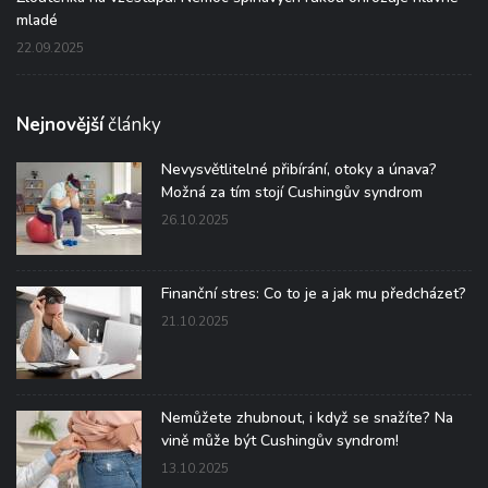
mladé
22.09.2025
Nejnovější
články
Nevysvětlitelné přibírání, otoky a únava?
Možná za tím stojí Cushingův syndrom
26.10.2025
Finanční stres: Co to je a jak mu předcházet?
21.10.2025
Nemůžete zhubnout, i když se snažíte? Na
vině může být Cushingův syndrom!
13.10.2025