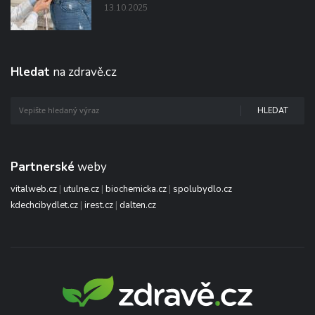
13.10.2025
Hledat
na zdravě.cz
HLEDAT
Partnerské
weby
vitalweb.cz
|
utulne.cz
|
biochemicka.cz
|
spolubydlo.cz
kdechcibydlet.cz
|
irest.cz
|
dalten.cz