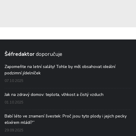
Šéfredaktor
doporučuje
Zapomeňte na letní saláty! Tohle by měl obsahovat ideální
podzimní jídelníček
07.10.2025
Jak na zdravý domov: teplota, vlhkost a čistý vzduch
01.10.2025
Babí léto ve znamení švestek: Proč jsou tyto plody i jejich pecky
elixírem mládí?“
29.09.2025