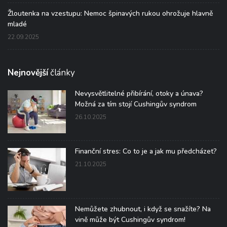
Žloutenka na vzestupu: Nemoc špinavých rukou ohrožuje hlavně
mladé
22.09.2025
Nejnovější
články
Nevysvětlitelné přibírání, otoky a únava?
Možná za tím stojí Cushingův syndrom
26.10.2025
Finanční stres: Co to je a jak mu předcházet?
21.10.2025
Nemůžete zhubnout, i když se snažíte? Na
vině může být Cushingův syndrom!