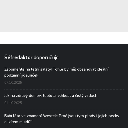
Šéfredaktor
doporučuje
Zapomeňte na letní saláty! Tohle by měl obsahovat ideální
podzimní jídelníček
07.10.2025
Jak na zdravý domov: teplota, vlhkost a čistý vzduch
01.10.2025
Babí léto ve znamení švestek: Proč jsou tyto plody i jejich pecky
elixírem mládí?“