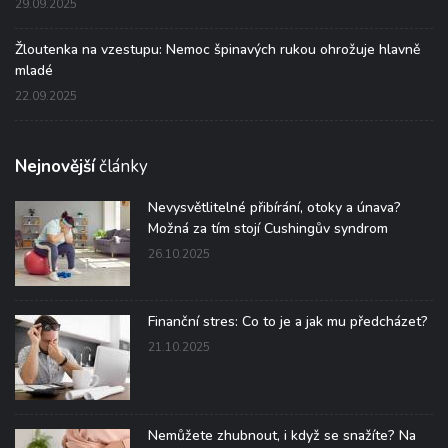
29.09.2025
Žloutenka na vzestupu: Nemoc špinavých rukou ohrožuje hlavně
mladé
22.09.2025
Nejnovější
články
Nevysvětlitelné přibírání, otoky a únava?
Možná za tím stojí Cushingův syndrom
26.10.2025
Finanční stres: Co to je a jak mu předcházet?
21.10.2025
Nemůžete zhubnout, i když se snažíte? Na