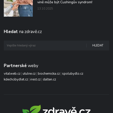
vině může být Cushingův syndrom!
13.10.2025
Hledat
na zdravě.cz
HLEDAT
Partnerské
weby
vitalweb.cz
|
utulne.cz
|
biochemicka.cz
|
spolubydlo.cz
kdechcibydlet.cz
|
irest.cz
|
dalten.cz