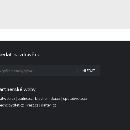
ledat
na zdravě.cz
HLEDAT
artnerské
weby
talweb.cz
|
utulne.cz
|
biochemicka.cz
|
spolubydlo.cz
echcibydlet.cz
|
irest.cz
|
dalten.cz