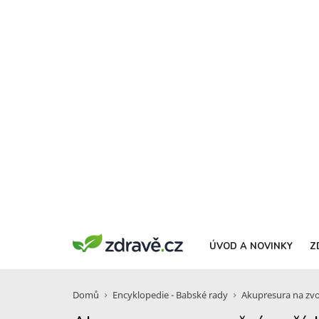
ÚVOD A NOVINKY
Z
Domů
Encyklopedie - Babské rady
Akupresura na zvo