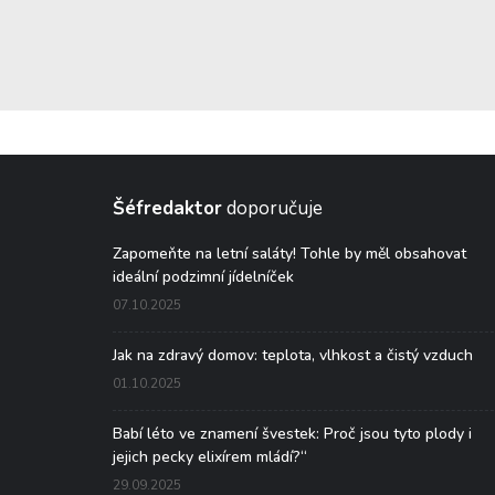
Šéfredaktor
doporučuje
Zapomeňte na letní saláty! Tohle by měl obsahovat
ideální podzimní jídelníček
07.10.2025
Jak na zdravý domov: teplota, vlhkost a čistý vzduch
01.10.2025
Babí léto ve znamení švestek: Proč jsou tyto plody i
jejich pecky elixírem mládí?“
29.09.2025