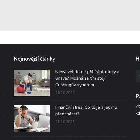
Nejnovější
články
H
Nevysvětlitelné přibírání, otoky a
únava? Možná za tím stojí
Cushingův syndrom
26.10.2025
P
vi
Finanční stres: Co to je a jak mu
kd
předcházet?
21.10.2025