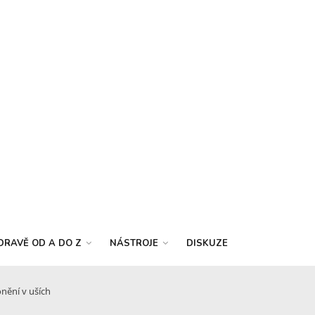
DRAVĚ OD A DO Z
NÁSTROJE
DISKUZE
nění v uších