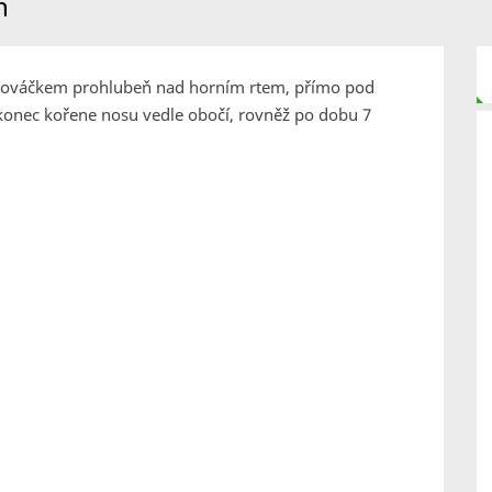
h
azováčkem prohlubeň nad horním rtem, přímo pod
 konec kořene nosu vedle obočí, rovněž po dobu 7