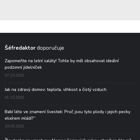
Šéfredaktor
doporučuje
Zapomeňte na letní saláty! Tohle by měl obsahovat ideální
podzimní jídelníček
07.10.2025
Jak na zdravý domov: teplota, vlhkost a čistý vzduch
01.10.2025
Babí léto ve znamení švestek: Proč jsou tyto plody i jejich pecky
elixírem mládí?“
29.09.2025