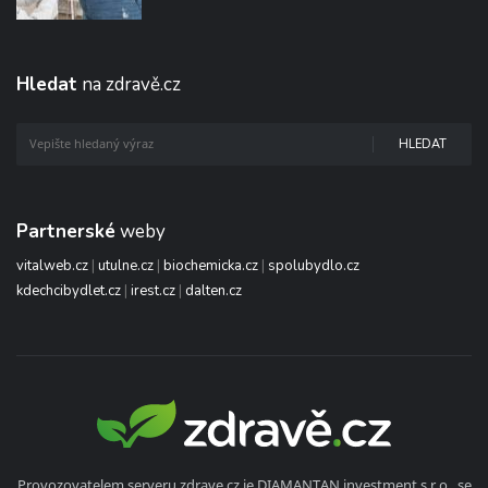
Hledat
na zdravě.cz
HLEDAT
Partnerské
weby
vitalweb.cz
|
utulne.cz
|
biochemicka.cz
|
spolubydlo.cz
kdechcibydlet.cz
|
irest.cz
|
dalten.cz
Provozovatelem serveru zdrave.cz je DIAMANTAN investment s.r.o., se