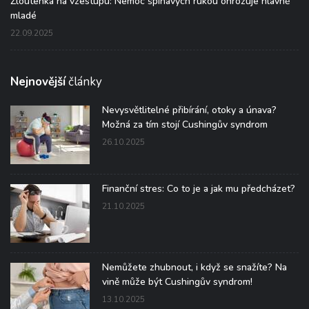
Žloutenka na vzestupu: Nemoc špinavých rukou ohrožuje hlavně
mladé
22.09.2025
Nejnovější
články
Nevysvětlitelné přibírání, otoky a únava?
Možná za tím stojí Cushingův syndrom
26.10.2025
Finanční stres: Co to je a jak mu předcházet?
21.10.2025
Nemůžete zhubnout, i když se snažíte? Na
vině může být Cushingův syndrom!
13.10.2025