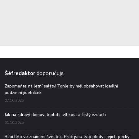
Šéfredaktor
doporučuje
Zapomeňte na letní saláty! Tohle by měl obsahovat ideální
podzimní jídelníček
07.10.2025
Jak na zdravý domov: teplota, vlhkost a čistý vzduch
01.10.2025
Babí léto ve znamení švestek: Proč jsou tyto plody i jejich pecky