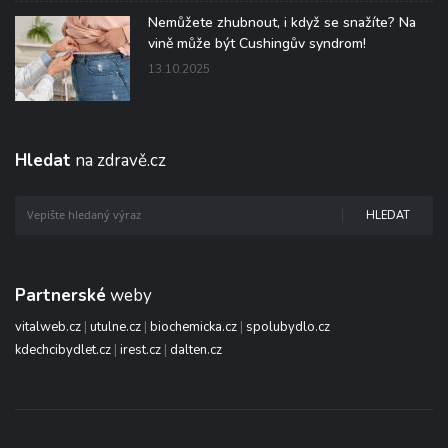
Nemůžete zhubnout, i když se snažíte? Na
vině může být Cushingův syndrom!
13.10.2025
Hledat
na zdravě.cz
HLEDAT
Partnerské
weby
vitalweb.cz
|
utulne.cz
|
biochemicka.cz
|
spolubydlo.cz
kdechcibydlet.cz
|
irest.cz
|
dalten.cz