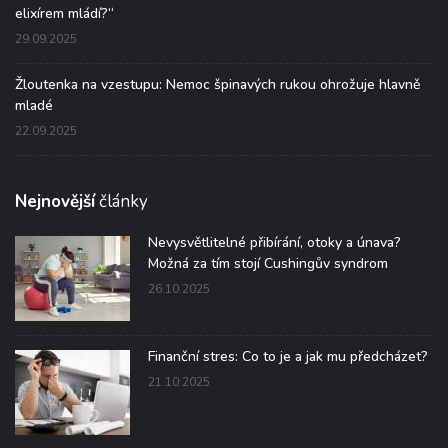
elixírem mládí?“
29.09.2025
Žloutenka na vzestupu: Nemoc špinavých rukou ohrožuje hlavně
mladé
22.09.2025
Nejnovější
články
Nevysvětlitelné přibírání, otoky a únava?
Možná za tím stojí Cushingův syndrom
26.10.2025
Finanční stres: Co to je a jak mu předcházet?
21.10.2025