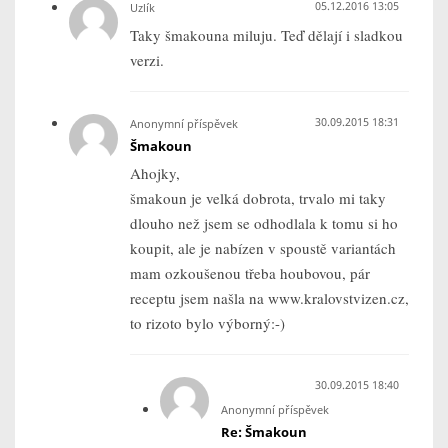
05.12.2016 13:05
Uzlík
Taky šmakouna miluju. Teď dělají i sladkou
verzi.
30.09.2015 18:31
Anonymní příspěvek
Šmakoun
Ahojky,
šmakoun je velká dobrota, trvalo mi taky
dlouho než jsem se odhodlala k tomu si ho
koupit, ale je nabízen v spoustě variantách
mam ozkoušenou třeba houbovou, pár
receptu jsem našla na www.kralovstvizen.cz,
to rizoto bylo výborný:-)
30.09.2015 18:40
Anonymní příspěvek
Re: Šmakoun