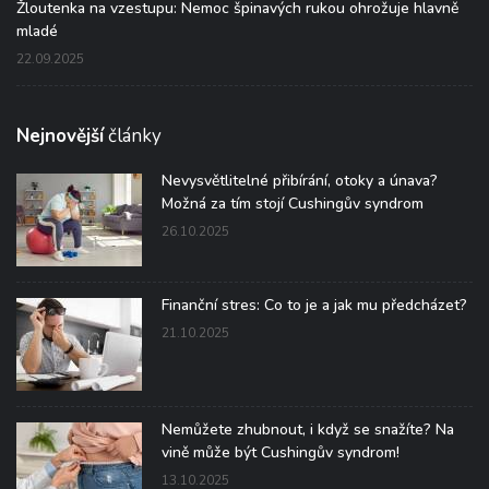
Žloutenka na vzestupu: Nemoc špinavých rukou ohrožuje hlavně
mladé
22.09.2025
Nejnovější
články
Nevysvětlitelné přibírání, otoky a únava?
Možná za tím stojí Cushingův syndrom
26.10.2025
Finanční stres: Co to je a jak mu předcházet?
21.10.2025
Nemůžete zhubnout, i když se snažíte? Na
vině může být Cushingův syndrom!
13.10.2025