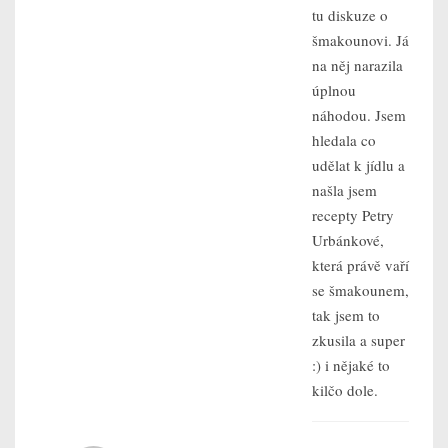
tu diskuze o
šmakounovi. Já
na něj narazila
úplnou
náhodou. Jsem
hledala co
udělat k jídlu a
našla jsem
recepty Petry
Urbánkové,
která právě vaří
se šmakounem,
tak jsem to
zkusila a super
:) i nějaké to
kilčo dole.