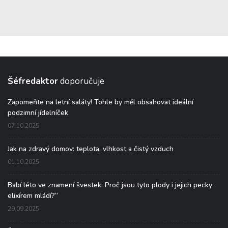
Šéfredaktor
doporučuje
Zapomeňte na letní saláty! Tohle by měl obsahovat ideální
podzimní jídelníček
07.10.2025
Jak na zdravý domov: teplota, vlhkost a čistý vzduch
01.10.2025
Babí léto ve znamení švestek: Proč jsou tyto plody i jejich pecky
elixírem mládí?“
29.09.2025