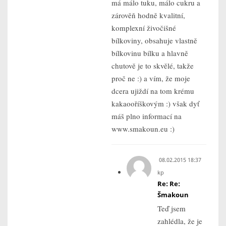
má málo tuku, málo cukru a
zárověň hodně kvalitní,
komplexní živočišné
bílkoviny, obsahuje vlastně
bílkovinu bílku a hlavně
chutově je to skvělé, takže
proč ne :) a vím, že moje
dcera ujiždí na tom krému
kakaooříškovým :) však dyť
máš plno informací na
www.smakoun.eu :)
08.02.2015 18:37
kp
Re: Re:
Šmakoun
Teď jsem
zahlédla, že je