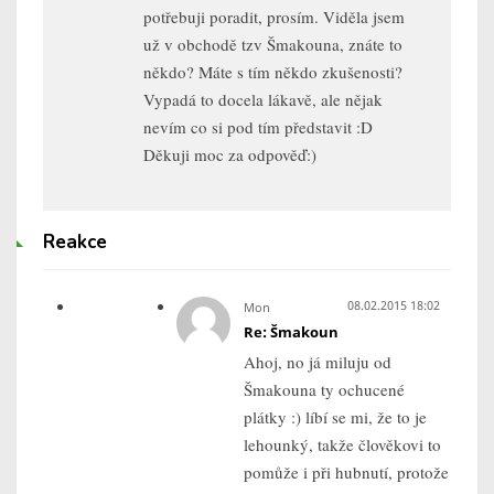
potřebuji poradit, prosím. Viděla jsem
už v obchodě tzv Šmakouna, znáte to
někdo? Máte s tím někdo zkušenosti?
Vypadá to docela lákavě, ale nějak
nevím co si pod tím představit :D
Děkuji moc za odpověď:)
Reakce
08.02.2015 18:02
Mon
Re: Šmakoun
Ahoj, no já miluju od
Šmakouna ty ochucené
plátky :) líbí se mi, že to je
lehounký, takže člověkovi to
pomůže i při hubnutí, protože