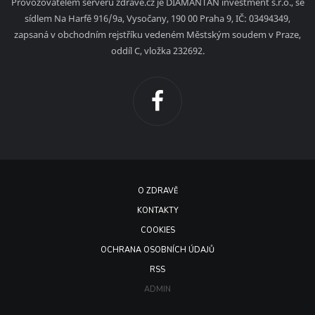
Provozovatelem serveru zdrave.cz je DIAMANTAN investment s.r.o., se
sídlem Na Harfě 916/9a, Vysočany, 190 00 Praha 9, IČ: 03494349,
zapsaná v obchodním rejstříku vedeném Městským soudem v Praze,
oddíl C, vložka 232692.
O ZDRAVĚ
KONTAKTY
COOKIES
OCHRANA OSOBNÍCH ÚDAJŮ
RSS
ADMIN