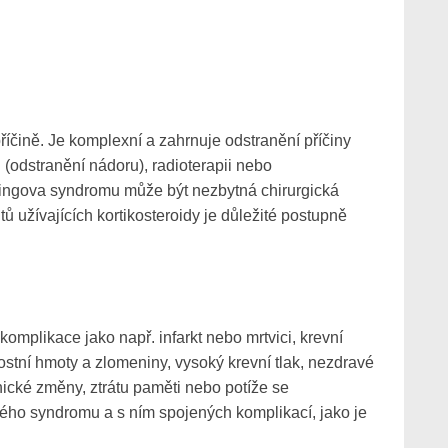
čině. Je komplexní a zahrnuje odstranění příčiny
i (odstranění nádoru), radioterapii nebo
ingova syndromu může být nezbytná chirurgická
 užívajících kortikosteroidy je důležité postupně
mplikace jako např. infarkt nebo mrtvici, krevní
kostní hmoty a zlomeniny, vysoký krevní tlak, nezdravé
hické změny, ztrátu paměti nebo potíže se
kého syndromu a s ním spojených komplikací, jako je