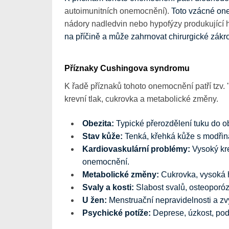
autoimunitních onemocnění).
Toto vzácné on
nádory nadledvin nebo hypofýzy produkující h
na příčině a může zahrnovat chirurgické zákr
Příznaky Cushingova syndromu
K řadě příznaků tohoto onemocnění patří tzv. "
krevní tlak, cukrovka a metabolické změny.
Obezita:
Typické přerozdělení tuku do obl
Stav kůže:
Tenká, křehká kůže s modřin
Kardiovaskulární problémy:
Vysoký kre
onemocnění.
Metabolické změny:
Cukrovka, vysoká hl
Svaly a kosti:
Slabost svalů, osteoporó
U žen:
Menstruační nepravidelnosti a zv
Psychické potíže:
Deprese, úzkost, pod