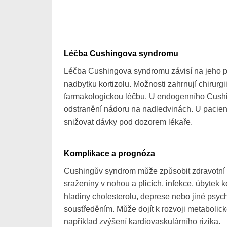
Léčba Cushingova syndromu
Léčba Cushingova syndromu závisí na jeho pří
nadbytku kortizolu. Možnosti zahrnují chirurgi
farmakologickou léčbu. U endogenního Cush
odstranění nádoru na nadledvinách. U pacientů
snižovat dávky pod dozorem lékaře.
Komplikace a prognóza
Cushingův syndrom může způsobit zdravotní ko
sraženiny v nohou a plicích, infekce, úbytek 
hladiny cholesterolu, deprese nebo jiné psyc
soustředěním. Může dojít k rozvoji metabolic
například zvýšení kardiovaskulárního rizika.