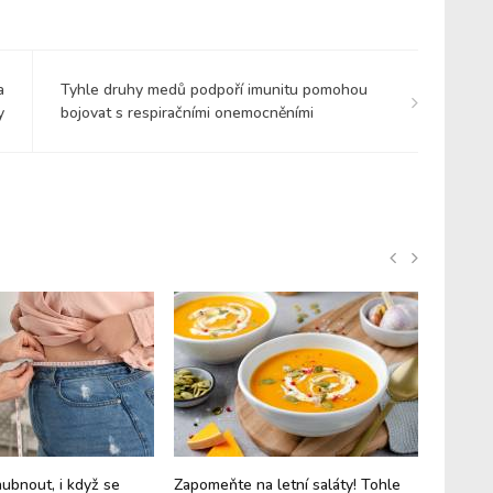
a
Tyhle druhy medů podpoří imunitu pomohou
y
bojovat s respiračními onemocněními
bnout, i když se
Zapomeňte na letní saláty! Tohle
Žlouten