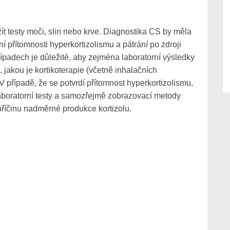
 testy moči, slin nebo krve. Diagnostika CS by měla
í přítomnosti hyperkortizolismu a pátrání po zdroji
padech je důležité, aby zejména laboratorní výsledky
jakou je kortikoterapie (včetně inhalačních
 případě, že se potvrdí přítomnost hyperkortizolismu,
í laboratorní testy a samozřejmě zobrazovací metody
 příčinu nadměrné produkce kortizolu.