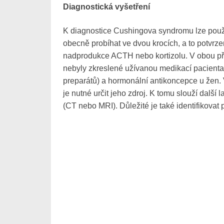
Diagnostická vyšetření
K diagnostice Cushingova syndromu lze použít
obecně probíhat ve dvou krocích, a to potvrzen
nadprodukce ACTH nebo kortizolu. V obou pří
nebyly zkreslené užívanou medikací pacienta, 
preparátů) a hormonální antikoncepce u žen. V
je nutné určit jeho zdroj. K tomu slouží dalš
(CT nebo MRI). Důležité je také identifikovat