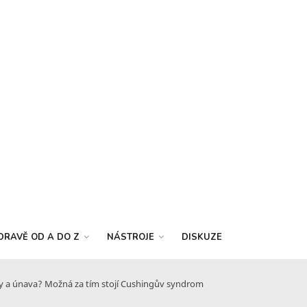
DRAVĚ OD A DO Z
NÁSTROJE
DISKUZE
oky a únava? Možná za tím stojí Cushingův syndrom