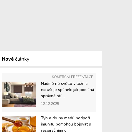
Nové
články
KOMERČNÍ PREZENTACE
Nadměrné světlo v ložnici
narušuje spánek: jak pomáhá
správné stí ...
12.12.2025
Tyhle druhy medů podpoří
imunitu pomohou bojovat s
respiračními o ...