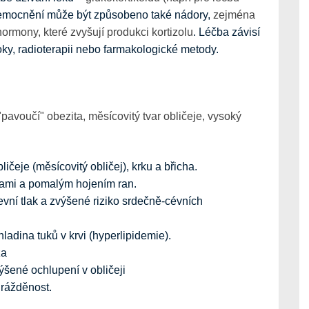
emocnění může být způsobeno také nádory,
zejména
ormony, které zvyšují produkci kortizolu
. Léčba závisí
oky, radioterapii nebo farmakologické metody.
pavoučí" obezita, měsícovitý tvar obličeje, vysoký
ičeje (měsícovitý obličej), krku a břicha.
ami a pomalým hojením ran.
vní tlak a zvýšené riziko srdečně-cévních
adina tuků v krvi (hyperlipidemie).
za
ýšené ochlupení v obličeji
rážděnost.