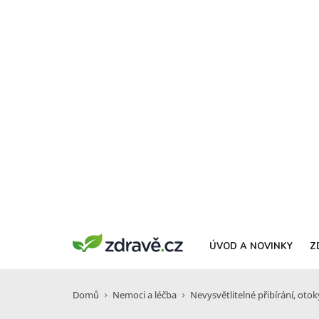
ÚVOD A NOVINKY
Z
Domů
Nemoci a léčba
Nevysvětlitelné přibírání, ot