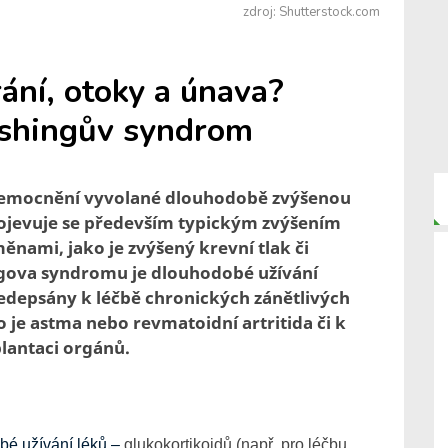
zdroj: Shutterstock.com
rání, otoky a únava?
ushingův syndrom
nemocnění vyvolané dlouhodobě zvýšenou
rojevuje se především typickým zvýšením
nami, jako je zvýšený krevní tlak či
ngova syndromu je dlouhodobé užívání
ředepsány k léčbě chronických zánětlivých
je astma nebo revmatoidní artritida či k
lantaci orgánů.
bé užívání léků –
glukokortikoidů (např. pro léčbu