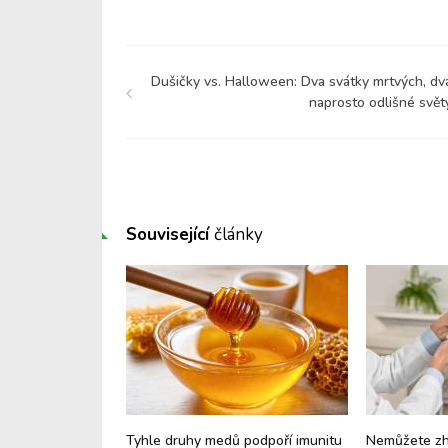
Dušičky vs. Halloween: Dva svátky mrtvých, dv
naprosto odlišné svět
Související
články
 vás trápí
Tyhle druhy medů podpoří imunitu
Nemůžete zhu