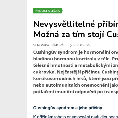
NEMOCI A LÉČBA
Nevysvětlitelné přibí
Možná za tím stojí C
VERONIKA TŮMOVÁ
26.10.2025
Cushingův syndrom je hormonální o
hladinou hormonu kortizolu v těle. P
tělesné hmotnosti a metabolickými změ
cukrovka. Nejčastější příčinou Cushi
kortikosteroidních léků, které jsou p
nebo autoimunitních onemocnění jako 
potlačení imunitní odpovědi po transp
Cushingův syndrom a jeho příčiny
K příčinám tohoto onemocnění patří dlouhodo