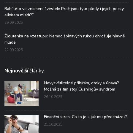
Babí léto ve znamení švestek: Proč jsou tyto plody i jejich pecky
elixírem mládí?“
29.09.2025
Žloutenka na vzestupu: Nemoc špinavých rukou ohrožuje hlavně
mladé
22.09.2025
Nejnovější
články
Nevysvětlitelné přibírání, otoky a únava?
Možná za tím stojí Cushingův syndrom
26.10.2025
Finanční stres: Co to je a jak mu předcházet?
21.10.2025