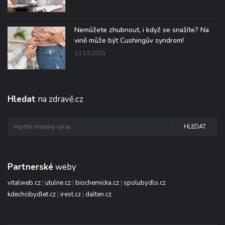
Nemůžete zhubnout, i když se snažíte? Na
vině může být Cushingův syndrom!
13.10.2025
Hledat
na zdravě.cz
HLEDAT
Partnerské
weby
vitalweb.cz
|
utulne.cz
|
biochemicka.cz
|
spolubydlo.cz
kdechcibydlet.cz
|
irest.cz
|
dalten.cz