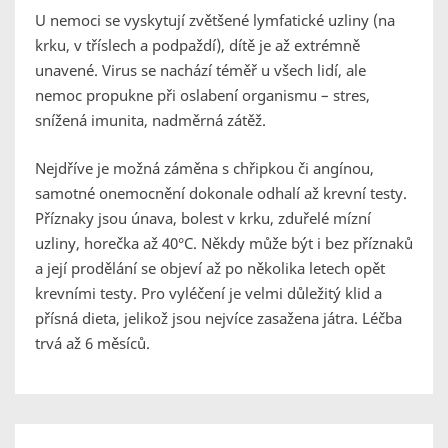
U nemoci se vyskytují zvětšené lymfatické uzliny (na
krku, v tříslech a podpaždí), dítě je až extrémně
unavené. Virus se nachází téměř u všech lidí, ale
nemoc propukne při oslabení organismu – stres,
snížená imunita, nadměrná zátěž.
Nejdříve je možná záměna s chřipkou či angínou,
samotné onemocnění dokonale odhalí až krevní testy.
Příznaky jsou únava, bolest v krku, zduřelé mízní
uzliny, horečka až 40°C. Někdy může být i bez příznaků
a její prodělání se objeví až po několika letech opět
krevními testy. Pro vyléčení je velmi důležitý klid a
přísná dieta, jelikož jsou nejvíce zasažena játra. Léčba
trvá až 6 měsíců.