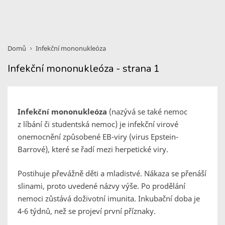
Domů
Infekční mononukleóza
Infekční mononukleóza - strana 1
Infekční mononukleóza
(nazývá se také nemoc
z líbání či studentská nemoc) je infekční virové
onemocnění způsobené EB-viry (virus Epstein-
Barrové), které se řadí mezi herpetické viry.
Postihuje převážně děti a mladistvé. Nákaza se přenáší
slinami, proto uvedené názvy výše. Po prodělání
nemoci zůstává doživotní imunita. Inkubační doba je
4-6 týdnů, než se projeví první příznaky.