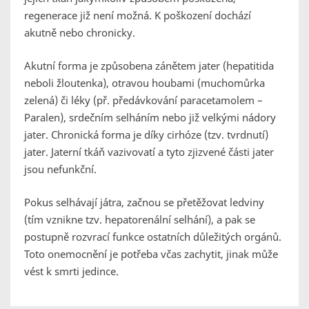
regenerace již není možná. K poškození dochází
akutně nebo chronicky.
Akutní forma je způsobena zánětem jater (hepatitida
neboli žloutenka), otravou houbami (muchomůrka
zelená) či léky (př. předávkování paracetamolem –
Paralen), srdečním selháním nebo již velkými nádory
jater. Chronická forma je díky cirhóze (tzv. tvrdnutí)
jater. Jaterní tkáň vazivovatí a tyto zjizvené části jater
jsou nefunkční.
Pokus selhávají játra, začnou se přetěžovat ledviny
(tím vznikne tzv. hepatorenální selhání), a pak se
postupně rozvrací funkce ostatních důležitých orgánů.
Toto onemocnění je potřeba včas zachytit, jinak může
vést k smrti jedince.