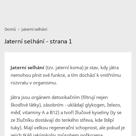
Domů
Jaterní selhání
Jaterní selhání - strana 1
Jaterní selhání
(tzv. jaterní koma) je stav, kdy játra
nemohou plnit své funkce, a tím dochází k vnitřnímu
rozvratu v organismu.
Játra jsou orgánem detoxikačním (filtrují nejen
škodlivé látky), zásobním - ukládají glykogen, železo,
měď, vitaminy A a B12) a tvoří žlučové kyseliny (ty se
ze žlučníku dostávají do tenkého střeva, kde štěpí
tuky). Mají velkou regenerační schopnost, ale pokud je
jejich tkáň jakýmkoliv způsobem poškozena,