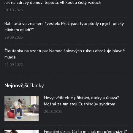
Jak na zdravý domov: teplota, vlhkost a čistý vzduch
01.10.2025
Babí léto ve znamení švestek: Proč jsou tyto plody i jejich pecky
elixírem mládí?“
29.09.2025
Žloutenka na vzestupu: Nemoc špinavých rukou ohrožuje hlavně
mladé
22.09.2025
Nejnovější
články
Nevysvětlitelné přibírání, otoky a únava?
Možná za tím stojí Cushingův syndrom
26.10.2025
Finanční stres: Co to je a jak mu předcházet?