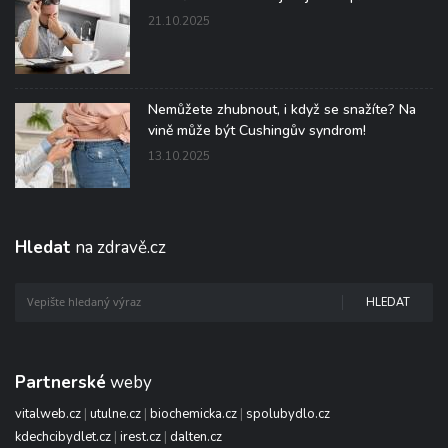
21.10.2025
Nemůžete zhubnout, i když se snažíte? Na
vině může být Cushingův syndrom!
13.10.2025
Hledat
na zdravě.cz
HLEDAT
Partnerské
weby
vitalweb.cz
|
utulne.cz
|
biochemicka.cz
|
spolubydlo.cz
kdechcibydlet.cz
|
irest.cz
|
dalten.cz