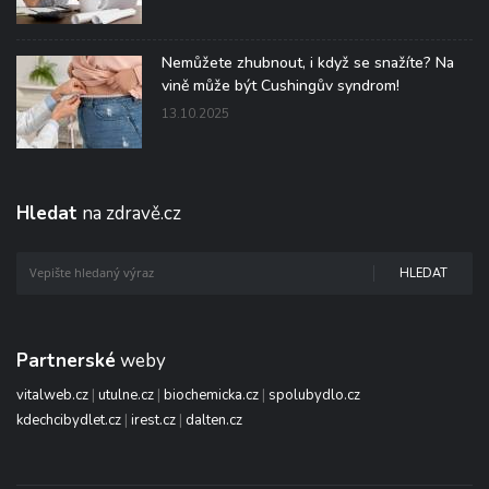
Nemůžete zhubnout, i když se snažíte? Na
vině může být Cushingův syndrom!
13.10.2025
Hledat
na zdravě.cz
HLEDAT
Partnerské
weby
vitalweb.cz
|
utulne.cz
|
biochemicka.cz
|
spolubydlo.cz
kdechcibydlet.cz
|
irest.cz
|
dalten.cz