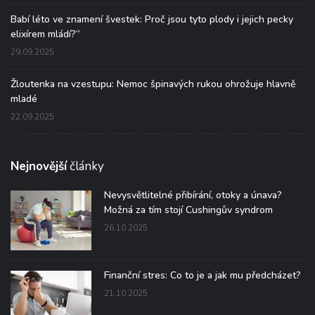
Babí léto ve znamení švestek: Proč jsou tyto plody i jejich pecky
elixírem mládí?“
29.09.2025
Žloutenka na vzestupu: Nemoc špinavých rukou ohrožuje hlavně
mladé
22.09.2025
Nejnovější
články
Nevysvětlitelné přibírání, otoky a únava?
Možná za tím stojí Cushingův syndrom
26.10.2025
Finanční stres: Co to je a jak mu předcházet?
21.10.2025