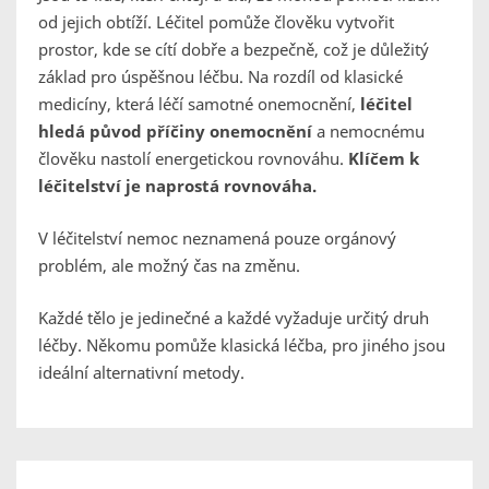
od jejich obtíží. Léčitel pomůže člověku vytvořit
prostor, kde se cítí dobře a bezpečně, což je důležitý
základ pro úspěšnou léčbu. Na rozdíl od klasické
medicíny, která léčí samotné onemocnění,
léčitel
hledá původ příčiny onemocnění
a nemocnému
člověku nastolí energetickou rovnováhu.
Klíčem k
léčitelství je naprostá rovnováha.
V léčitelství nemoc neznamená pouze orgánový
problém, ale možný čas na změnu.
Každé tělo je jedinečné a každé vyžaduje určitý druh
léčby. Někomu pomůže klasická léčba, pro jiného jsou
ideální alternativní metody.