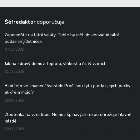
Šéfredaktor
doporučuje
Zapomeňte na letní saláty! Tohle by měl obsahovat ideální
podzimní jídelníček
07.10.2025
Jak na zdravý domov: teplota, vlhkost a čistý vzduch
01.10.2025
Babí léto ve znamení švestek: Proč jsou tyto plody i jejich pecky
elixírem mládí?“
29.09.2025
Žloutenka na vzestupu: Nemoc špinavých rukou ohrožuje hlavně
mladé
22.09.2025