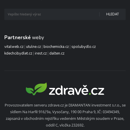
HLEDAT
Partnerské
weby
vitalweb.cz
|
utulne.cz
|
biochemicka.cz
|
spolubydlo.cz
kdechcibydlet.cz
|
irest.cz
|
dalten.cz
Provozovatelem serveru zdrave.cz je DIAMANTAN investment s.r.o., se
sídlem Na Harfě 916/9a, Vysočany, 190 00 Praha 9, IČ: 03494349,
zapsaná v obchodním rejstříku vedeném Městským soudem v Praze,
oddíl C, vložka 232692.