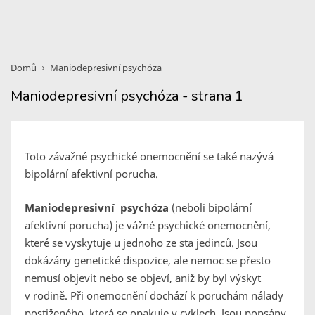
Domů
Maniodepresivní psychóza
Maniodepresivní psychóza - strana 1
Toto závažné psychické onemocnění se také nazývá
bipolární afektivní porucha.
Maniodepresivní psychóza
(neboli bipolární
afektivní porucha) je vážné psychické onemocnění,
které se vyskytuje u jednoho ze sta jedinců. Jsou
dokázány genetické dispozice, ale nemoc se přesto
nemusí objevit nebo se objeví, aniž by byl výskyt
v rodině. Při onemocnění dochází k poruchám nálady
postiženého, která se opakuje v cyklech. Jsou popsány