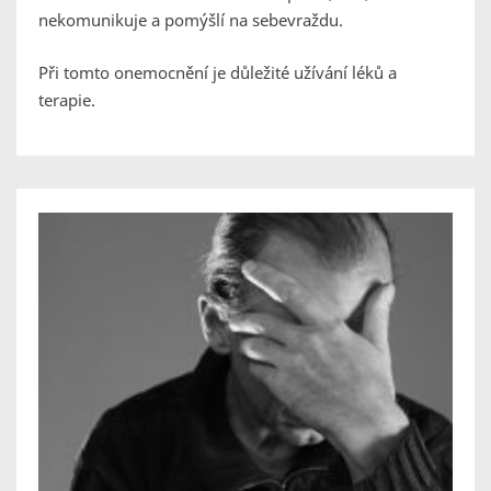
nekomunikuje a pomýšlí na sebevraždu.
Při tomto onemocnění je důležité užívání léků a
terapie.