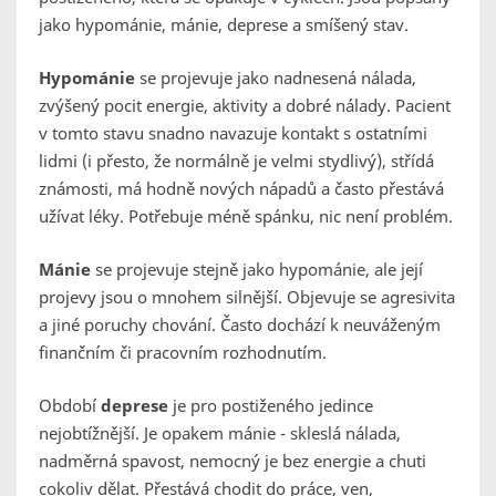
jako hypománie, mánie, deprese a smíšený stav.
Hypománie
se projevuje jako nadnesená nálada,
zvýšený pocit energie, aktivity a dobré nálady. Pacient
v tomto stavu snadno navazuje kontakt s ostatními
lidmi (i přesto, že normálně je velmi stydlivý), střídá
známosti, má hodně nových nápadů a často přestává
užívat léky. Potřebuje méně spánku, nic není problém.
Mánie
se projevuje stejně jako hypománie, ale její
projevy jsou o mnohem silnější. Objevuje se agresivita
a jiné poruchy chování. Často dochází k neuváženým
finančním či pracovním rozhodnutím.
Období
deprese
je pro postiženého jedince
nejobtížnější. Je opakem mánie - skleslá nálada,
nadměrná spavost, nemocný je bez energie a chuti
cokoliv dělat. Přestává chodit do práce, ven,