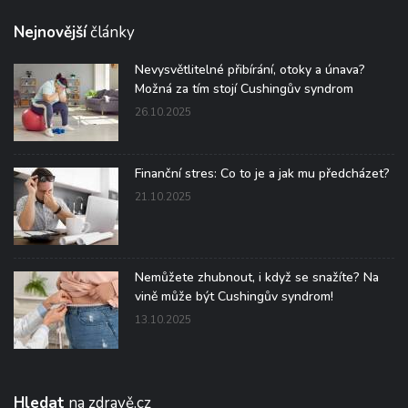
Nejnovější
články
Nevysvětlitelné přibírání, otoky a únava?
Možná za tím stojí Cushingův syndrom
26.10.2025
Finanční stres: Co to je a jak mu předcházet?
21.10.2025
Nemůžete zhubnout, i když se snažíte? Na
vině může být Cushingův syndrom!
13.10.2025
Hledat
na zdravě.cz