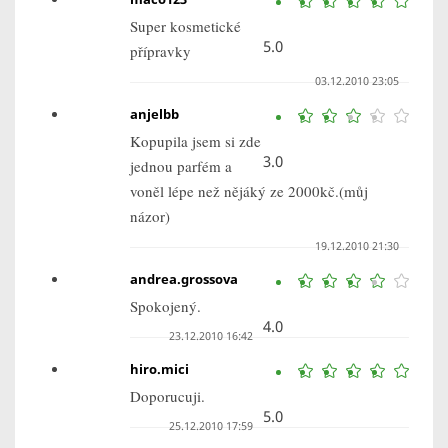
Super kosmetické
5.0
přípravky
03.12.2010 23:05
anjelbb
Kopupila jsem si zde
3.0
jednou parfém a
voněl lépe než nějáký ze 2000kč.(můj
názor)
19.12.2010 21:30
andrea.grossova
Spokojený.
4.0
23.12.2010 16:42
hiro.mici
Doporucuji.
5.0
25.12.2010 17:59