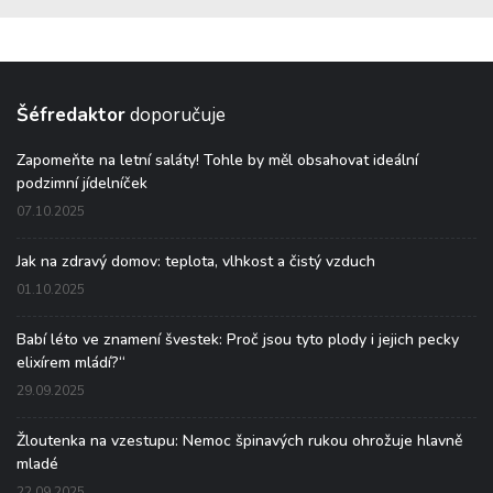
Šéfredaktor
doporučuje
Zapomeňte na letní saláty! Tohle by měl obsahovat ideální
podzimní jídelníček
07.10.2025
Jak na zdravý domov: teplota, vlhkost a čistý vzduch
01.10.2025
Babí léto ve znamení švestek: Proč jsou tyto plody i jejich pecky
elixírem mládí?“
29.09.2025
Žloutenka na vzestupu: Nemoc špinavých rukou ohrožuje hlavně
mladé
22.09.2025