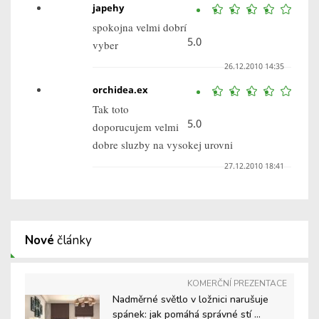
japehy
spokojna velmi dobrí
5.0
vyber
26.12.2010 14:35
orchidea.ex
Tak toto
5.0
doporucujem velmi
dobre sluzby na vysokej urovni
27.12.2010 18:41
Nové
články
KOMERČNÍ PREZENTACE
Nadměrné světlo v ložnici narušuje
spánek: jak pomáhá správné stí ...