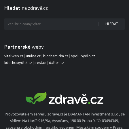
Hledat
na zdravě.cz
HLEDAT
Partnerské
weby
vitalweb.cz
|
utulne.cz
|
biochemicka.cz
|
spolubydlo.cz
kdechcibydlet.cz
|
irest.cz
|
dalten.cz
Provozovatelem serveru zdrave.cz je DIAMANTAN investment s.r.o., se
sídlem Na Harfě 916/9a, Vysočany, 190 00 Praha 9, IČ: 03494349,
zapsaná v obchodním rejstříku vedeném Městským soudem v Praze,