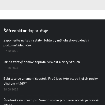
Šéfredaktor
doporučuje
Zapomeňte na letní saláty! Tohle by měl obsahovat ideální
podzimní jídelníček
07.10.2025
Jak na zdravý domov: teplota, vlhkost a čistý vzduch
01.10.2025
Babí léto ve znamení švestek: Proč jsou tyto plody i jejich pecky
elixírem mládí?“
29.09.2025
Žloutenka na vzestupu: Nemoc špinavých rukou ohrožuje hlavně