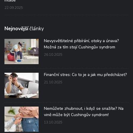
mladé
22.09.2025
Nejnovější
články
Nevysvětlitelné přibírání, otoky a únava?
Možná za tím stojí Cushingův syndrom
26.10.2025
Finanční stres: Co to je a jak mu předcházet?
21.10.2025
Nemůžete zhubnout, i když se snažíte? Na
vině může být Cushingův syndrom!
13.10.2025