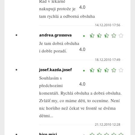
Rád v lékárně
4.0
nakupuji protože je
tam rychlá a odborná obsluha
14.12.2010 17:56
andrea.grossova
Je tam dobrá obsluha
4.0
i dobře poradí.
18.12.2010 17:49
josef.kazda.josef
Souhlasím s
4.0
předchozími
komentáři. Rychlá obsluha a dobrá obsluha.
Zvlášť my, co máme děti, to oceníme. Není
nic horšího než čekat ve frontě se dvěma
dětmi...
21.12.2010 12:28
hiro.mici