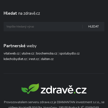
Hledat
na zdravě.cz
HLEDAT
Partnerské
weby
vitalweb.cz
|
utulne.cz
|
biochemicka.cz
|
spolubydlo.cz
kdechcibydlet.cz
|
irest.cz
|
dalten.cz
Provozovatelem serveru zdrave.cz je DIAMANTAN investment s.r.o., se
sídlem Na Harfě 916/9a, Vysočany, 190 00 Praha 9, IČ: 03494349,