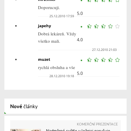
Doporucuji.
5.0
25.12.2010 17:59
japehy
Dobrá lekáreň. Vždy
4.0
všetko mali.
27.12.2010 21:03
muzet
rychlá obsluha a vše
5.0
28.12.2010 19:18
Nové
články
KOMERČNÍ PREZENTACE
Nadměrné světlo v ložnici narušuje