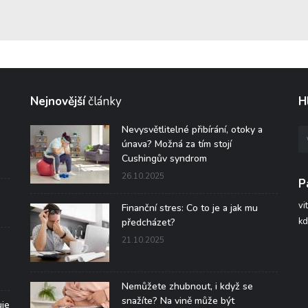
Nejnovější
články
H
Nevysvětlitelné přibírání, otoky a
únava? Možná za tím stojí
Cushingův syndrom
26.10.2025
P
vi
Finanční stres: Co to je a jak mu
kd
předcházet?
21.10.2025
Nemůžete zhubnout, i když se
snažíte? Na vině může být
uje