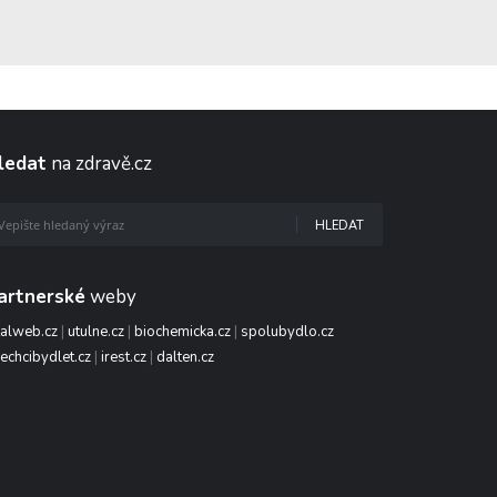
ledat
na zdravě.cz
HLEDAT
artnerské
weby
talweb.cz
|
utulne.cz
|
biochemicka.cz
|
spolubydlo.cz
echcibydlet.cz
|
irest.cz
|
dalten.cz