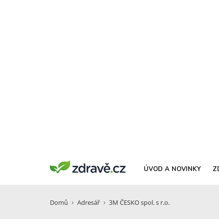
ÚVOD A NOVINKY
Z
Domů
Adresář
3M ČESKO spol. s r.o.