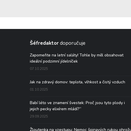
Šéfredaktor
doporučuje
Zapomeňte na letní saláty! Tohle by měl obsahovat
ideální podzimní jídelníček
07.10.2025
Jak na zdravý domov: teplota, vlhkost a čistý vzduch
01.10.2025
Babí léto ve znamení švestek: Proč jsou tyto plody i
jejich pecky elixírem mládí?“
29.09.2025
Žloutenka na vzestupu: Nemoc špinavých rukou ohrož