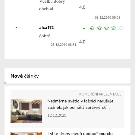
Vcelku dobrý
4.0
obchod.
08.12.2010 09:01
alca172
dobré
4.0
25.12.2010 08:51
Nové
články
KOMERČNÍ PREZENTACE
Nadměrné světlo v ložnici narušuje
spánek: jak pomáhá správné stí ...
12.12.2025
Tyhle druhy medů podpoří imunitu