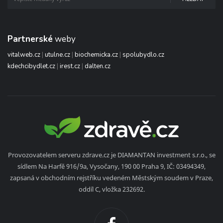
Partnerské
weby
vitalweb.cz
|
utulne.cz
|
biochemicka.cz
|
spolubydlo.cz
kdechcibydlet.cz
|
irest.cz
|
dalten.cz
Provozovatelem serveru zdrave.cz je DIAMANTAN investment s.r.o., se
sídlem Na Harfě 916/9a, Vysočany, 190 00 Praha 9, IČ: 03494349,
zapsaná v obchodním rejstříku vedeném Městským soudem v Praze,
oddíl C, vložka 232692.