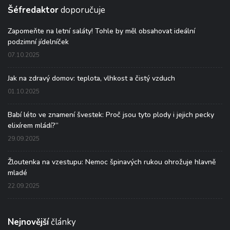
Šéfredaktor
doporučuje
Zapomeňte na letní saláty! Tohle by měl obsahovat ideální
podzimní jídelníček
07.10.2025
Jak na zdravý domov: teplota, vlhkost a čistý vzduch
01.10.2025
Babí léto ve znamení švestek: Proč jsou tyto plody i jejich pecky
elixírem mládí?“
29.09.2025
Žloutenka na vzestupu: Nemoc špinavých rukou ohrožuje hlavně
mladé
22.09.2025
Nejnovější
články