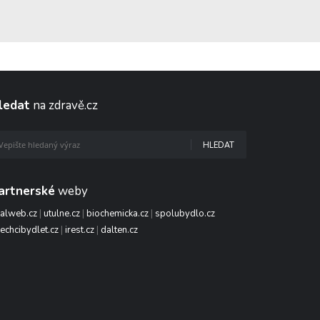
ledat
na zdravě.cz
HLEDAT
artnerské
weby
talweb.cz
|
utulne.cz
|
biochemicka.cz
|
spolubydlo.cz
echcibydlet.cz
|
irest.cz
|
dalten.cz