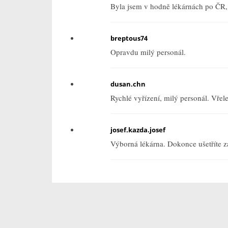
Byla jsem v hodně lékárnách po ČR, t
breptous74
Opravdu milý personál.
dusan.chn
Rychlé vyřízení, milý personál. Vřel
josef.kazda.josef
Výborná lékárna. Dokonce ušetříte z