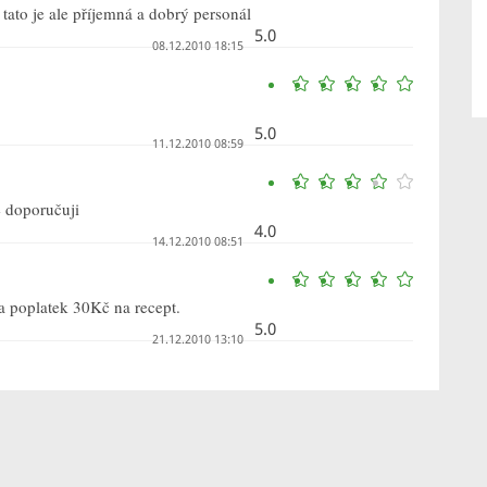
ato je ale příjemná a dobrý personál
5.0
08.12.2010 18:15
5.0
11.12.2010 08:59
e doporučuji
4.0
14.12.2010 08:51
a poplatek 30Kč na recept.
5.0
21.12.2010 13:10