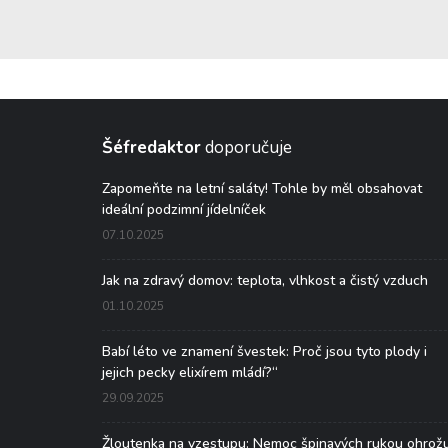
Šéfredaktor
doporučuje
Zapomeňte na letní saláty! Tohle by měl obsahovat
ideální podzimní jídelníček
07.10.2025
Jak na zdravý domov: teplota, vlhkost a čistý vzduch
01.10.2025
Babí léto ve znamení švestek: Proč jsou tyto plody i
jejich pecky elixírem mládí?“
29.09.2025
Žloutenka na vzestupu: Nemoc špinavých rukou ohrož