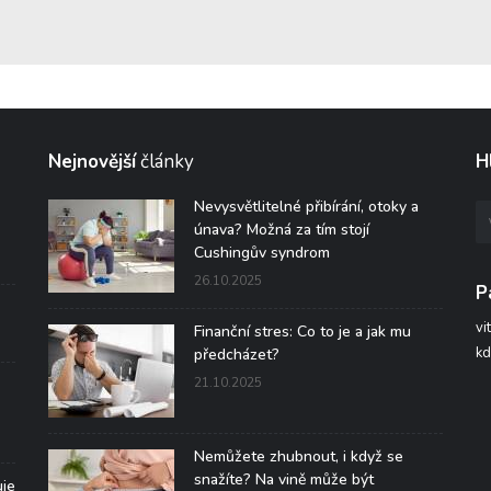
Nejnovější
články
H
Nevysvětlitelné přibírání, otoky a
únava? Možná za tím stojí
Cushingův syndrom
26.10.2025
P
vi
Finanční stres: Co to je a jak mu
kd
předcházet?
21.10.2025
Nemůžete zhubnout, i když se
snažíte? Na vině může být
uje