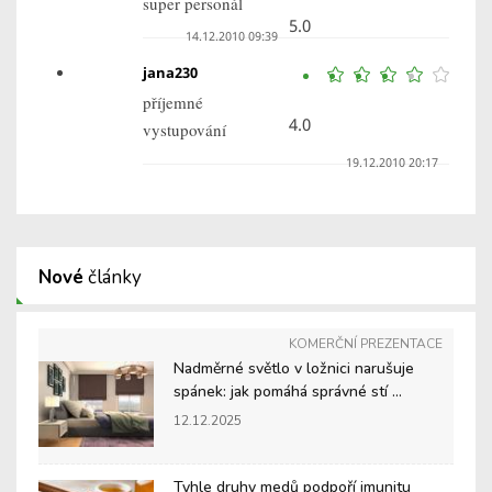
super personál
5.0
14.12.2010 09:39
jana230
příjemné
4.0
vystupování
19.12.2010 20:17
Nové
články
KOMERČNÍ PREZENTACE
Nadměrné světlo v ložnici narušuje
spánek: jak pomáhá správné stí ...
12.12.2025
Tyhle druhy medů podpoří imunitu