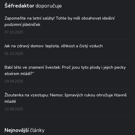
Šéfredaktor
doporučuje
Zapomeňte na letní saláty! Tohle by měl obsahovat ideální
podzimní jídelníček
07.10.2025
Jak na zdravý domov: teplota, vlhkost a čistý vzduch
01.10.2025
Babí léto ve znamení švestek: Proč jsou tyto plody i jejich pecky
elixírem mládí?“
29.09.2025
Žloutenka na vzestupu: Nemoc špinavých rukou ohrožuje hlavně
mladé
22.09.2025
Nejnovější
články