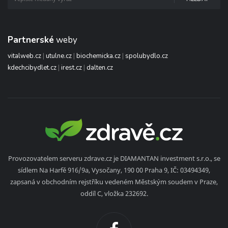
Partnerské
weby
vitalweb.cz
|
utulne.cz
|
biochemicka.cz
|
spolubydlo.cz
kdechcibydlet.cz
|
irest.cz
|
dalten.cz
Provozovatelem serveru zdrave.cz je DIAMANTAN investment s.r.o., se
sídlem Na Harfě 916/9a, Vysočany, 190 00 Praha 9, IČ: 03494349,
zapsaná v obchodním rejstříku vedeném Městským soudem v Praze,
oddíl C, vložka 232692.