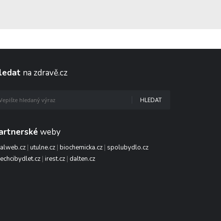
ledat
na zdravě.cz
HLEDAT
artnerské
weby
talweb.cz
|
utulne.cz
|
biochemicka.cz
|
spolubydlo.cz
echcibydlet.cz
|
irest.cz
|
dalten.cz