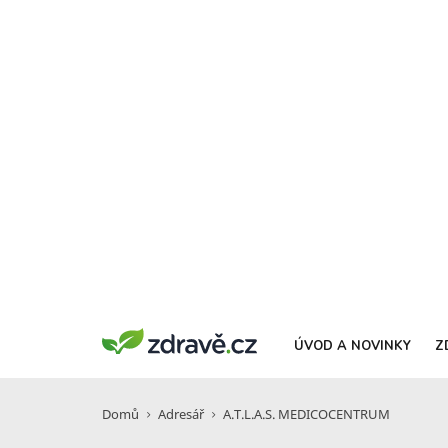
ÚVOD A NOVINKY
Z
Domů
Adresář
A.T.L.A.S. MEDICOCENTRUM