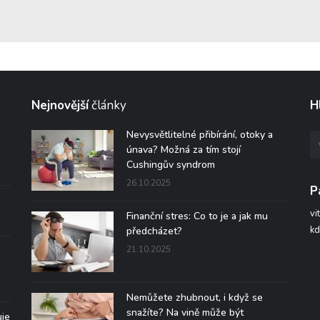
Nejnovější
články
H
Nevysvětlitelné přibírání, otoky a
únava? Možná za tím stojí
Cushingův syndrom
26.10.2025
P
vi
Finanční stres: Co to je a jak mu
kd
předcházet?
21.10.2025
Nemůžete zhubnout, i když se
snažíte? Na vině může být
uje