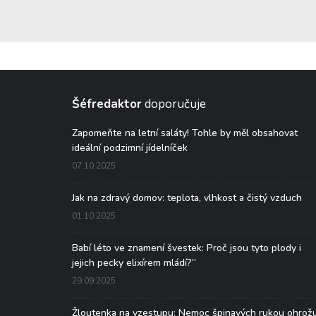
Šéfredaktor
doporučuje
Zapomeňte na letní saláty! Tohle by měl obsahovat
ideální podzimní jídelníček
07.10.2025
Jak na zdravý domov: teplota, vlhkost a čistý vzduch
01.10.2025
Babí léto ve znamení švestek: Proč jsou tyto plody i
jejich pecky elixírem mládí?“
29.09.2025
Žloutenka na vzestupu: Nemoc špinavých rukou ohrož