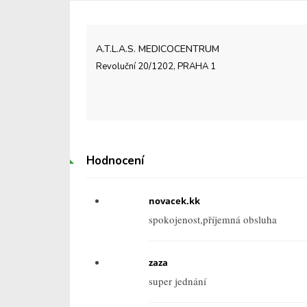
A.T.L.A.S. MEDICOCENTRUM
Revoluční 20/1202, PRAHA 1
Hodnocení
novacek.kk
spokojenost,příjemná obsluha
zaza
super jednání