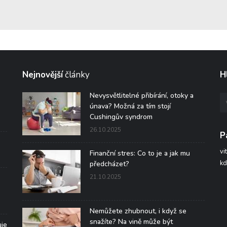
Nejnovější
články
H
Nevysvětlitelné přibírání, otoky a
únava? Možná za tím stojí
Cushingův syndrom
26.10.2025
P
vi
Finanční stres: Co to je a jak mu
kd
předcházet?
21.10.2025
Nemůžete zhubnout, i když se
snažíte? Na vině může být
uje