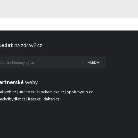
ledat
na zdravě.cz
HLEDAT
artnerské
weby
talweb.cz
|
utulne.cz
|
biochemicka.cz
|
spolubydlo.cz
echcibydlet.cz
|
irest.cz
|
dalten.cz