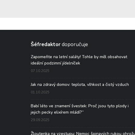
Šéfredaktor
doporučuje
Zapomeňte na letní saláty! Tohle by měl obsahovat
ideální podzimní jídelníček
07.10.2025
Jak na zdravý domov: teplota, vlhkost a čistý vzduch
01.10.2025
Babí léto ve znamení švestek: Proč jsou tyto plody i
jejich pecky elixírem mládí?“
29.09.2025
Žloutenka na vzestupu: Nemoc špinavých rukou ohrož