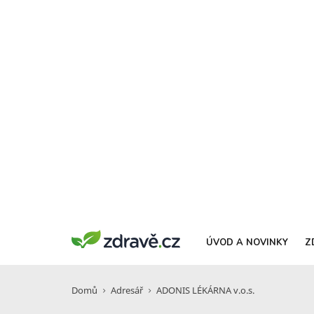
ÚVOD A NOVINKY
Z
Domů
Adresář
ADONIS LÉKÁRNA v.o.s.