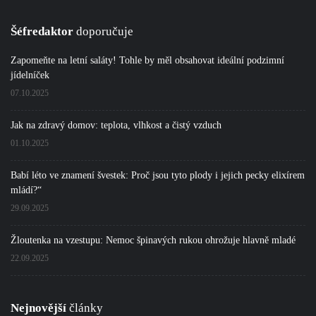
Šéfredaktor
doporučuje
Zapomeňte na letní saláty! Tohle by měl obsahovat ideální podzimní
jídelníček
07.10.2025
Jak na zdravý domov: teplota, vlhkost a čistý vzduch
01.10.2025
Babí léto ve znamení švestek: Proč jsou tyto plody i jejich pecky elixírem
mládí?“
29.09.2025
Žloutenka na vzestupu: Nemoc špinavých rukou ohrožuje hlavně mladé
22.09.2025
Nejnovější
články