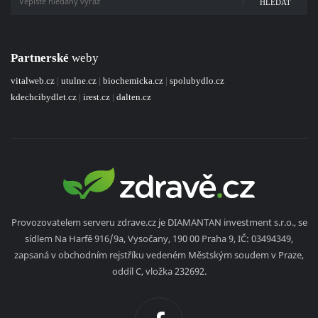
HLEDAT
Partnerské
weby
vitalweb.cz
|
utulne.cz
|
biochemicka.cz
|
spolubydlo.cz
kdechcibydlet.cz
|
irest.cz
|
dalten.cz
Provozovatelem serveru zdrave.cz je DIAMANTAN investment s.r.o., se
sídlem Na Harfě 916/9a, Vysočany, 190 00 Praha 9, IČ: 03494349,
zapsaná v obchodním rejstříku vedeném Městským soudem v Praze,
oddíl C, vložka 232692.