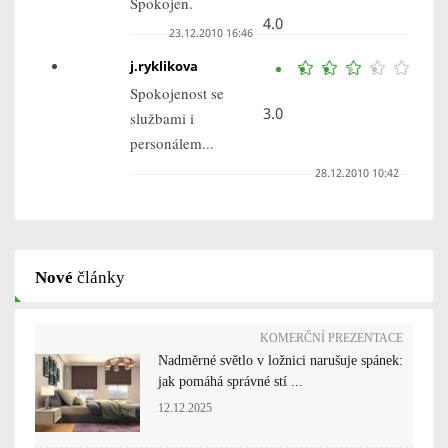
Spokojen.
4.0
23.12.2010 16:46
j.ryklikova
Spokojenost se
3.0
službami i
personálem...
28.12.2010 10:42
Nové
články
KOMERČNÍ PREZENTACE
Nadměrné světlo v ložnici narušuje spánek:
jak pomáhá správné stí ...
12.12.2025