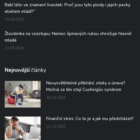
Babí léto ve znamení švestek: Proč jsou tyto plody i jejich pecky
elixírem mládí?“
29.09.2025
Žloutenka na vzestupu: Nemoc špinavých rukou ohrožuje hlavně
mladé
22.09.2025
Nejnovější
články
Nevysvětlitelné přibírání, otoky a únava?
Možná za tím stojí Cushingův syndrom
26.10.2025
Finanční stres: Co to je a jak mu předcházet?
21.10.2025