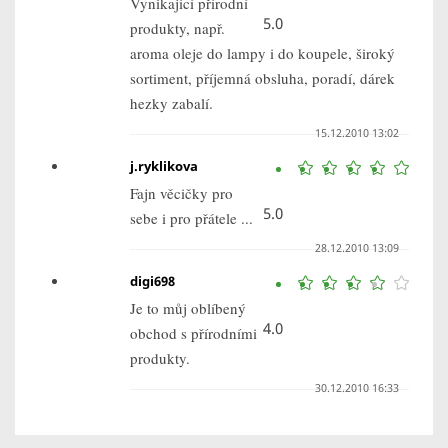
Vynikající přírodní
5.0
produkty, např.
aroma oleje do lampy i do koupele, široký
sortiment, příjemná obsluha, poradí, dárek
hezky zabalí.
15.12.2010 13:02
j.ryklikova
Fajn věcičky pro
5.0
sebe i pro přátele ...
28.12.2010 13:09
digi698
Je to můj oblíbený
4.0
obchod s přírodními
produkty.
30.12.2010 16:33