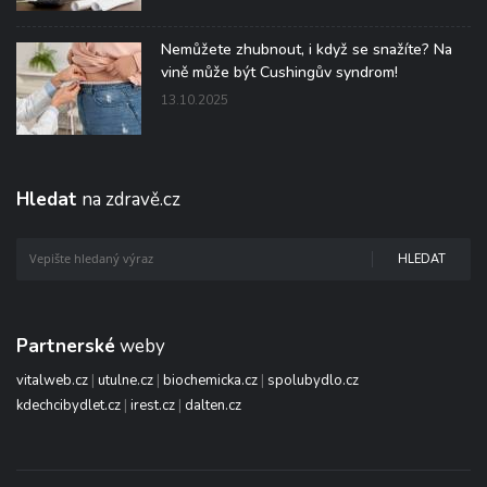
Nemůžete zhubnout, i když se snažíte? Na
vině může být Cushingův syndrom!
13.10.2025
Hledat
na zdravě.cz
HLEDAT
Partnerské
weby
vitalweb.cz
|
utulne.cz
|
biochemicka.cz
|
spolubydlo.cz
kdechcibydlet.cz
|
irest.cz
|
dalten.cz