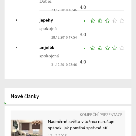
Dobré.
4.0
23.12.2010 16:46
japehy
spokojná
3.0
28.12.2010 17:54
anjelbb
spokojená
4.0
31.12.2010 23:46
Nové
články
KOMERČNÍ PREZENTACE
Nadměrné světlo v ložnici narušuje
spánek: jak pomáhá správné stí ...