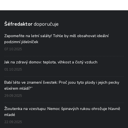
Šéfredaktor
doporučuje
Zapomeňte na letní saláty! Tohle by měl obsahovat ideální
podzimní jídelníček
07.10.2025
Jak na zdravý domov: teplota, vlhkost a čistý vzduch
01.10.2025
Babí léto ve znamení švestek: Proč jsou tyto plody i jejich pecky
elixírem mládí?“
29.09.2025
Žloutenka na vzestupu: Nemoc špinavých rukou ohrožuje hlavně
mladé
22.09.2025