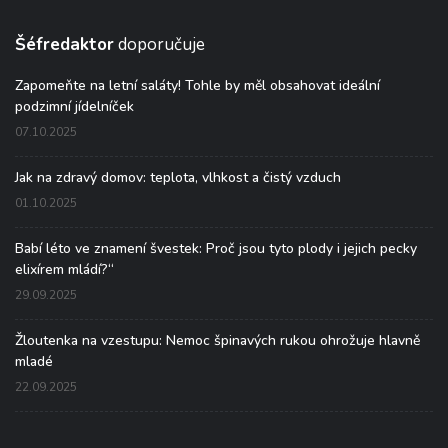
Šéfredaktor
doporučuje
Zapomeňte na letní saláty! Tohle by měl obsahovat ideální
podzimní jídelníček
07.10.2025
Jak na zdravý domov: teplota, vlhkost a čistý vzduch
01.10.2025
Babí léto ve znamení švestek: Proč jsou tyto plody i jejich pecky
elixírem mládí?“
29.09.2025
Žloutenka na vzestupu: Nemoc špinavých rukou ohrožuje hlavně
mladé
22.09.2025