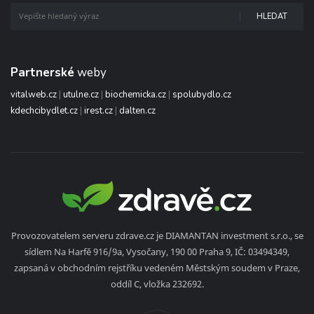
HLEDAT
Partnerské
weby
vitalweb.cz
|
utulne.cz
|
biochemicka.cz
|
spolubydlo.cz
kdechcibydlet.cz
|
irest.cz
|
dalten.cz
Provozovatelem serveru zdrave.cz je DIAMANTAN investment s.r.o., se
sídlem Na Harfě 916/9a, Vysočany, 190 00 Praha 9, IČ: 03494349,
zapsaná v obchodním rejstříku vedeném Městským soudem v Praze,
oddíl C, vložka 232692.