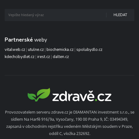
HLEDAT
Partnerské
weby
vitalweb.cz
|
utulne.cz
|
biochemicka.cz
|
spolubydlo.cz
kdechcibydlet.cz
|
irest.cz
|
dalten.cz
Provozovatelem serveru zdrave.cz je DIAMANTAN investment s.r.o., se
sídlem Na Harfě 916/9a, Vysočany, 190 00 Praha 9, IČ: 03494349,
zapsaná v obchodním rejstříku vedeném Městským soudem v Praze,
oddíl C, vložka 232692.