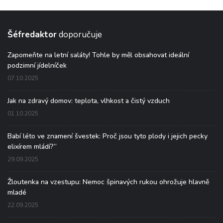
Šéfredaktor
doporučuje
Zapomeňte na letní saláty! Tohle by měl obsahovat ideální
podzimní jídelníček
07.10.2025
Jak na zdravý domov: teplota, vlhkost a čistý vzduch
01.10.2025
Babí léto ve znamení švestek: Proč jsou tyto plody i jejich pecky
elixírem mládí?“
29.09.2025
Žloutenka na vzestupu: Nemoc špinavých rukou ohrožuje hlavně
mladé
22.09.2025