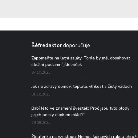
Šéfredaktor
doporučuje
Zapomeňte na letní saláty! Tohle by měl obsahovat
ideální podzimní jídelníček
07.10.2025
Jak na zdravý domov: teplota, vlhkost a čistý vzduch
01.10.2025
Babí léto ve znamení švestek: Proč jsou tyto plody i
jejich pecky elixírem mládí?“
29.09.2025
Žloutenka na vzestupu: Nemoc špinavých rukou ohrož