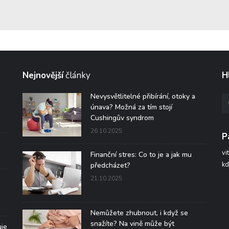
Nejnovější
články
H
Nevysvětlitelné přibírání, otoky a
únava? Možná za tím stojí
Cushingův syndrom
26.10.2025
P
vi
Finanční stres: Co to je a jak mu
kd
předcházet?
21.10.2025
Nemůžete zhubnout, i když se
snažíte? Na vině může být
uje