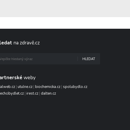
ledat
na zdravě.cz
HLEDAT
artnerské
weby
talweb.cz
|
utulne.cz
|
biochemicka.cz
|
spolubydlo.cz
echcibydlet.cz
|
irest.cz
|
dalten.cz