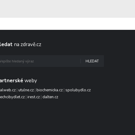
ledat
na zdravě.cz
HLEDAT
artnerské
weby
talweb.cz
|
utulne.cz
|
biochemicka.cz
|
spolubydlo.cz
echcibydlet.cz
|
irest.cz
|
dalten.cz