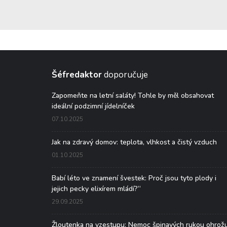
Šéfredaktor
doporučuje
Zapomeňte na letní saláty! Tohle by měl obsahovat
ideální podzimní jídelníček
07.10.2025
Jak na zdravý domov: teplota, vlhkost a čistý vzduch
01.10.2025
Babí léto ve znamení švestek: Proč jsou tyto plody i
jejich pecky elixírem mládí?“
29.09.2025
Žloutenka na vzestupu: Nemoc špinavých rukou ohrož