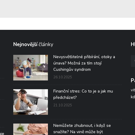
Nejnovější
články
H
Nevysvětlitelné přibírání, otoky a
únava? Možná za tím stojí
Cushingův syndrom
26.10.2025
P
vi
Finanční stres: Co to je a jak mu
kd
předcházet?
21.10.2025
Nemůžete zhubnout, i když se
snažíte? Na vině může být
uje