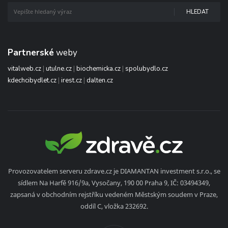
HLEDAT
Partnerské
weby
vitalweb.cz
|
utulne.cz
|
biochemicka.cz
|
spolubydlo.cz
kdechcibydlet.cz
|
irest.cz
|
dalten.cz
Provozovatelem serveru zdrave.cz je DIAMANTAN investment s.r.o., se
sídlem Na Harfě 916/9a, Vysočany, 190 00 Praha 9, IČ: 03494349,
zapsaná v obchodním rejstříku vedeném Městským soudem v Praze,
oddíl C, vložka 232692.