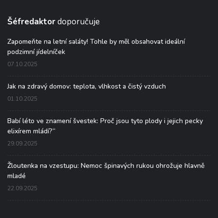
Šéfredaktor
doporučuje
Zapomeňte na letní saláty! Tohle by měl obsahovat ideální
podzimní jídelníček
07.10.2025
Jak na zdravý domov: teplota, vlhkost a čistý vzduch
01.10.2025
Babí léto ve znamení švestek: Proč jsou tyto plody i jejich pecky
elixírem mládí?“
29.09.2025
Žloutenka na vzestupu: Nemoc špinavých rukou ohrožuje hlavně
mladé
22.09.2025