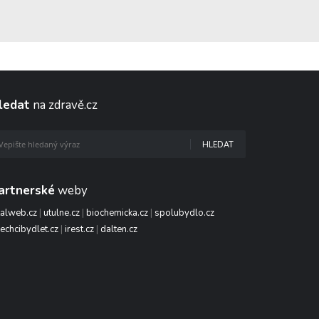
ledat
na zdravě.cz
HLEDAT
artnerské
weby
talweb.cz
|
utulne.cz
|
biochemicka.cz
|
spolubydlo.cz
echcibydlet.cz
|
irest.cz
|
dalten.cz