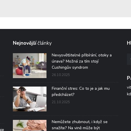
Nejnovější
články
H
Nevysvětlitelné přibírání, otoky a
únava? Možná za tím stojí
Cushingův syndrom
26.10.2025
P
vi
Finanční stres: Co to je a jak mu
kd
předcházet?
21.10.2025
Nemůžete zhubnout, i když se
snažíte? Na vině může být
uje