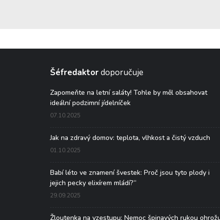
Šéfredaktor
doporučuje
Zapomeňte na letní saláty! Tohle by měl obsahovat
ideální podzimní jídelníček
07.10.2025
Jak na zdravý domov: teplota, vlhkost a čistý vzduch
01.10.2025
Babí léto ve znamení švestek: Proč jsou tyto plody i
jejich pecky elixírem mládí?“
29.09.2025
Žloutenka na vzestupu: Nemoc špinavých rukou ohrož