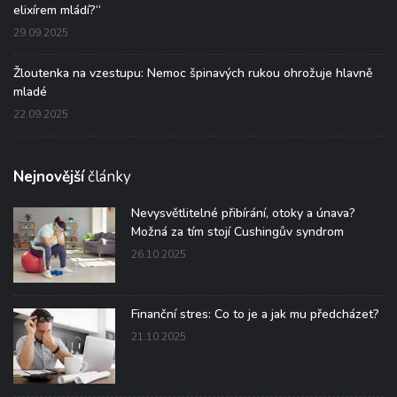
elixírem mládí?“
29.09.2025
Žloutenka na vzestupu: Nemoc špinavých rukou ohrožuje hlavně
mladé
22.09.2025
Nejnovější
články
Nevysvětlitelné přibírání, otoky a únava?
Možná za tím stojí Cushingův syndrom
26.10.2025
Finanční stres: Co to je a jak mu předcházet?
21.10.2025