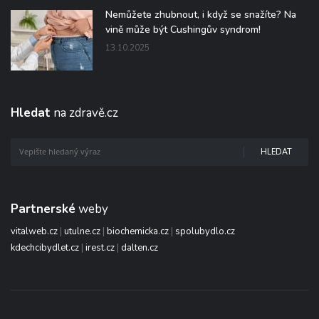
Nemůžete zhubnout, i když se snažíte? Na
vině může být Cushingův syndrom!
13.10.2025
Hledat
na zdravě.cz
HLEDAT
Partnerské
weby
vitalweb.cz
|
utulne.cz
|
biochemicka.cz
|
spolubydlo.cz
kdechcibydlet.cz
|
irest.cz
|
dalten.cz