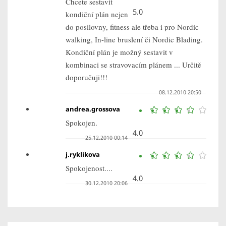
Chcete sestavit
5.0
kondiční plán nejen
do posilovny, fitness ale třeba i pro Nordic
walking, In-line bruslení či Nordic Blading.
Kondiční plán je možný sestavit v
kombinaci se stravovacím plánem ... Určitě
doporučuji!!!
08.12.2010 20:50
andrea.grossova
Spokojen.
4.0
25.12.2010 00:14
j.ryklikova
Spokojenost....
4.0
30.12.2010 20:06