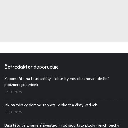
Šéfredaktor
doporučuje
Zapomeňte na letní saláty! Tohle by měl obsahovat ideální
podzimní jídelníček
07.10.2025
Jak na zdravý domov: teplota, vlhkost a čistý vzduch
01.10.2025
Babí léto ve znamení švestek: Proč jsou tyto plody i jejich pecky