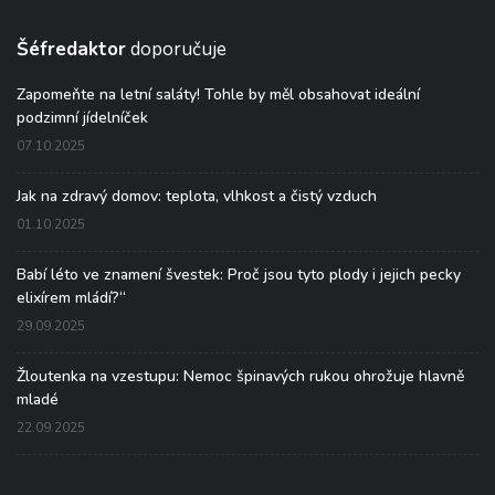
Šéfredaktor
doporučuje
Zapomeňte na letní saláty! Tohle by měl obsahovat ideální
podzimní jídelníček
07.10.2025
Jak na zdravý domov: teplota, vlhkost a čistý vzduch
01.10.2025
Babí léto ve znamení švestek: Proč jsou tyto plody i jejich pecky
elixírem mládí?“
29.09.2025
Žloutenka na vzestupu: Nemoc špinavých rukou ohrožuje hlavně
mladé
22.09.2025