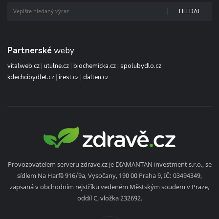
HLEDAT
Partnerské
weby
vitalweb.cz
|
utulne.cz
|
biochemicka.cz
|
spolubydlo.cz
kdechcibydlet.cz
|
irest.cz
|
dalten.cz
Provozovatelem serveru zdrave.cz je DIAMANTAN investment s.r.o., se
sídlem Na Harfě 916/9a, Vysočany, 190 00 Praha 9, IČ: 03494349,
zapsaná v obchodním rejstříku vedeném Městským soudem v Praze,
oddíl C, vložka 232692.