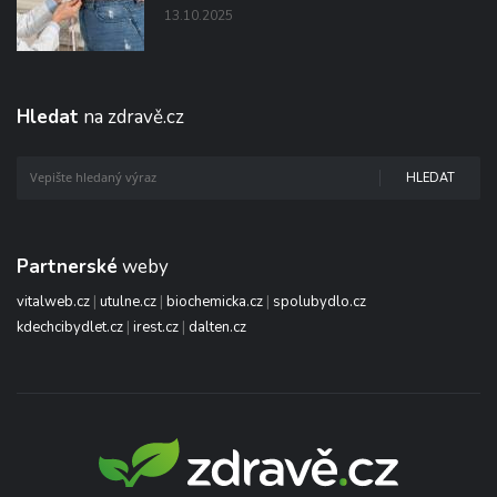
13.10.2025
Hledat
na zdravě.cz
HLEDAT
Partnerské
weby
vitalweb.cz
|
utulne.cz
|
biochemicka.cz
|
spolubydlo.cz
kdechcibydlet.cz
|
irest.cz
|
dalten.cz