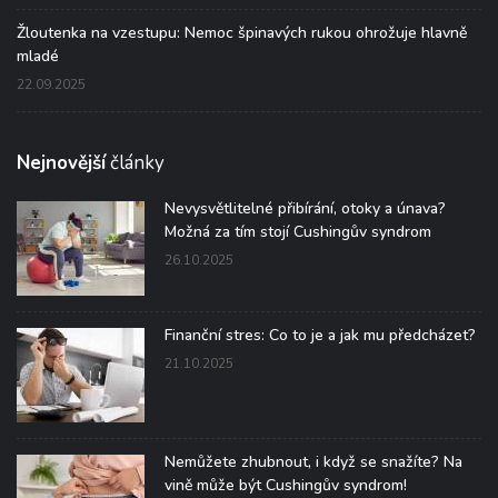
Žloutenka na vzestupu: Nemoc špinavých rukou ohrožuje hlavně
mladé
22.09.2025
Nejnovější
články
Nevysvětlitelné přibírání, otoky a únava?
Možná za tím stojí Cushingův syndrom
26.10.2025
Finanční stres: Co to je a jak mu předcházet?
21.10.2025
Nemůžete zhubnout, i když se snažíte? Na
vině může být Cushingův syndrom!