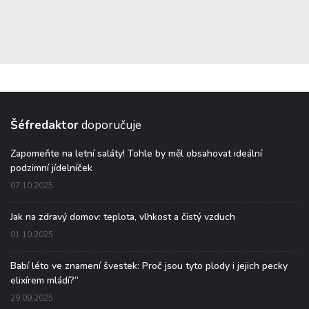
Šéfredaktor
doporučuje
Zapomeňte na letní saláty! Tohle by měl obsahovat ideální
podzimní jídelníček
07.10.2025
Jak na zdravý domov: teplota, vlhkost a čistý vzduch
01.10.2025
Babí léto ve znamení švestek: Proč jsou tyto plody i jejich pecky
elixírem mládí?“
29.09.2025