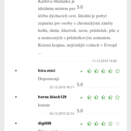
Karlova Studánka je
5.0
ideálním místem pro
léčbu dýchacích cest. Ideální je pobyt
zejména pro osoby s chronickými záněty
hrdla, dutin, hlasivek, nosu, průdušek, plic a
u nemocných s průduškovým astmatem.
Krásná krajina, nejčistější vzduch v Evropě
...
11.12.2010 14:36
hiro.mici
Doporucuji.
5.0
25.12.2010 18:17
horse.black129
krasne
5.0
26.12.2010 22:14
digi698