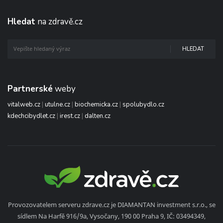
Hledat
na zdravě.cz
HLEDAT
Partnerské
weby
vitalweb.cz
|
utulne.cz
|
biochemicka.cz
|
spolubydlo.cz
kdechcibydlet.cz
|
irest.cz
|
dalten.cz
Provozovatelem serveru zdrave.cz je DIAMANTAN investment s.r.o., se
sídlem Na Harfě 916/9a, Vysočany, 190 00 Praha 9, IČ: 03494349,