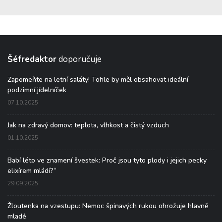
Šéfredaktor
doporučuje
Zapomeňte na letní saláty! Tohle by měl obsahovat ideální
podzimní jídelníček
07.10.2025
Jak na zdravý domov: teplota, vlhkost a čistý vzduch
01.10.2025
Babí léto ve znamení švestek: Proč jsou tyto plody i jejich pecky
elixírem mládí?“
29.09.2025
Žloutenka na vzestupu: Nemoc špinavých rukou ohrožuje hlavně
mladé