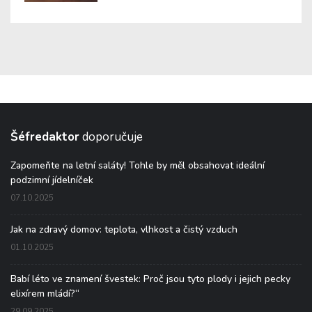
Šéfredaktor
doporučuje
Zapomeňte na letní saláty! Tohle by měl obsahovat ideální
podzimní jídelníček
07.10.2025
Jak na zdravý domov: teplota, vlhkost a čistý vzduch
01.10.2025
Babí léto ve znamení švestek: Proč jsou tyto plody i jejich pecky
elixírem mládí?“
29.09.2025