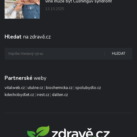
vině může být Cushingův syndrom!
13.10.2025
Hledat
na zdravě.cz
HLEDAT
Partnerské
weby
vitalweb.cz
|
utulne.cz
|
biochemicka.cz
|
spolubydlo.cz
kdechcibydlet.cz
|
irest.cz
|
dalten.cz