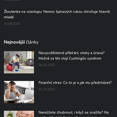
Žloutenka na vzestupu: Nemoc špinavých rukou ohrožuje hlavně
mladé
22.09.2025
Nejnovější
články
Nevysvětlitelné přibírání, otoky a únava?
Možná za tím stojí Cushingův syndrom
26.10.2025
Finanční stres: Co to je a jak mu předcházet?
21.10.2025
Nemůžete zhubnout, i když se snažíte? Na