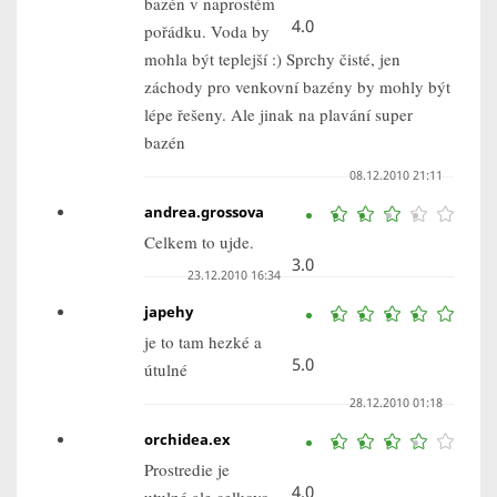
bazén v naprostém
4.0
pořádku. Voda by
mohla být teplejší :) Sprchy čisté, jen
záchody pro venkovní bazény by mohly být
lépe řešeny. Ale jinak na plavání super
bazén
08.12.2010 21:11
andrea.grossova
Celkem to ujde.
3.0
23.12.2010 16:34
japehy
je to tam hezké a
5.0
útulné
28.12.2010 01:18
orchidea.ex
Prostredie je
4.0