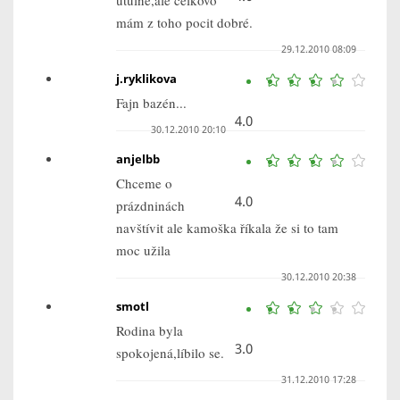
utulné,ale celkovo
mám z toho pocit dobré.
29.12.2010 08:09
j.ryklikova
Fajn bazén...
4.0
30.12.2010 20:10
anjelbb
Chceme o
4.0
prázdninách
navštívit ale kamoška říkala že si to tam
moc užila
30.12.2010 20:38
smotl
Rodina byla
3.0
spokojená,líbilo se.
31.12.2010 17:28