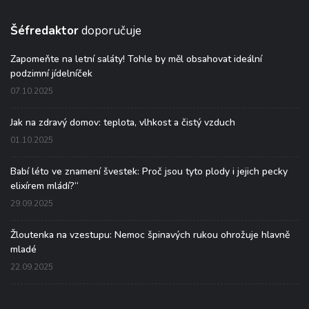
Šéfredaktor
doporučuje
Zapomeňte na letní saláty! Tohle by měl obsahovat ideální
podzimní jídelníček
07.10.2025
Jak na zdravý domov: teplota, vlhkost a čistý vzduch
01.10.2025
Babí léto ve znamení švestek: Proč jsou tyto plody i jejich pecky
elixírem mládí?“
29.09.2025
Žloutenka na vzestupu: Nemoc špinavých rukou ohrožuje hlavně
mladé
22.09.2025