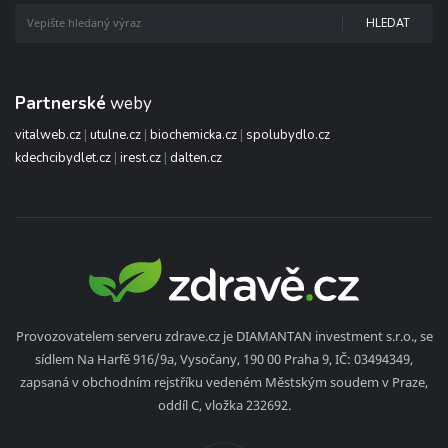
HLEDAT
Partnerské
weby
vitalweb.cz
|
utulne.cz
|
biochemicka.cz
|
spolubydlo.cz
kdechcibydlet.cz
|
irest.cz
|
dalten.cz
Provozovatelem serveru zdrave.cz je DIAMANTAN investment s.r.o., se
sídlem Na Harfě 916/9a, Vysočany, 190 00 Praha 9, IČ: 03494349,
zapsaná v obchodním rejstříku vedeném Městským soudem v Praze,
oddíl C, vložka 232692.