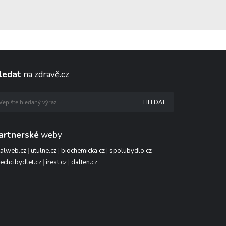
ledat
na zdravě.cz
HLEDAT
artnerské
weby
talweb.cz
|
utulne.cz
|
biochemicka.cz
|
spolubydlo.cz
echcibydlet.cz
|
irest.cz
|
dalten.cz