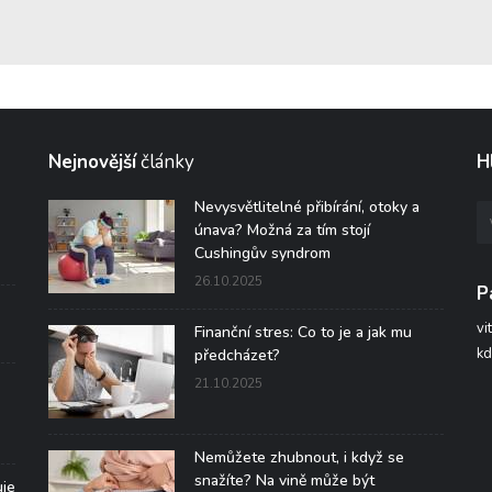
Nejnovější
články
H
Nevysvětlitelné přibírání, otoky a
únava? Možná za tím stojí
Cushingův syndrom
26.10.2025
P
vi
Finanční stres: Co to je a jak mu
kd
předcházet?
21.10.2025
Nemůžete zhubnout, i když se
snažíte? Na vině může být
uje