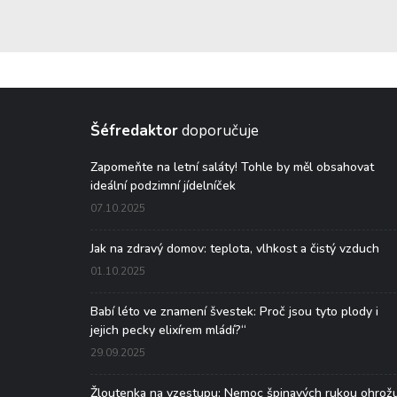
Šéfredaktor
doporučuje
Zapomeňte na letní saláty! Tohle by měl obsahovat
ideální podzimní jídelníček
07.10.2025
Jak na zdravý domov: teplota, vlhkost a čistý vzduch
01.10.2025
Babí léto ve znamení švestek: Proč jsou tyto plody i
jejich pecky elixírem mládí?“
29.09.2025
Žloutenka na vzestupu: Nemoc špinavých rukou ohrož