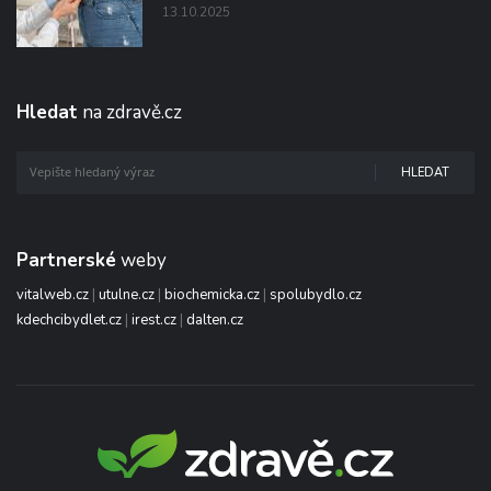
13.10.2025
Hledat
na zdravě.cz
HLEDAT
Partnerské
weby
vitalweb.cz
|
utulne.cz
|
biochemicka.cz
|
spolubydlo.cz
kdechcibydlet.cz
|
irest.cz
|
dalten.cz