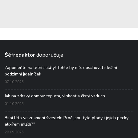
Šéfredaktor
doporučuje
Zapomeňte na letní saláty! Tohle by měl obsahovat ideální
podzimní jídelníček
07.10.2025
Jak na zdravý domov: teplota, vlhkost a čistý vzduch
01.10.2025
Babí léto ve znamení švestek: Proč jsou tyto plody i jejich pecky
elixírem mládí?“
29.09.2025