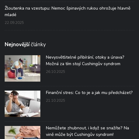
Žloutenka na vzestupu: Nemoc špinavých rukou ohrožuje hlavně
mladé
22.09.2025
Nejnovější
články
Nevysvětlitelné přibírání, otoky a únava?
Možná za tím stojí Cushingův syndrom
26.10.2025
Finanční stres: Co to je a jak mu předcházet?
21.10.2025
Nemůžete zhubnout, i když se snažíte? Na
vině může být Cushingův syndrom!