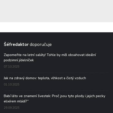
Šéfredaktor
doporučuje
Zapomeňte na letní saláty! Tohle by měl obsahovat ideální
podzimní jídelníček
07.10.2025
Jak na zdravý domov: teplota, vlhkost a čistý vzduch
01.10.2025
Babí léto ve znamení švestek: Proč jsou tyto plody i jejich pecky
elixírem mládí?“
29.09.2025