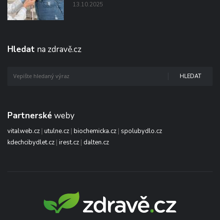
13.10.2025
Hledat
na zdravě.cz
HLEDAT
Partnerské
weby
vitalweb.cz
|
utulne.cz
|
biochemicka.cz
|
spolubydlo.cz
kdechcibydlet.cz
|
irest.cz
|
dalten.cz