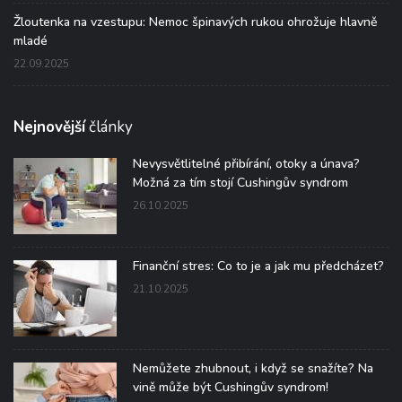
Žloutenka na vzestupu: Nemoc špinavých rukou ohrožuje hlavně
mladé
22.09.2025
Nejnovější
články
Nevysvětlitelné přibírání, otoky a únava?
Možná za tím stojí Cushingův syndrom
26.10.2025
Finanční stres: Co to je a jak mu předcházet?
21.10.2025
Nemůžete zhubnout, i když se snažíte? Na
vině může být Cushingův syndrom!