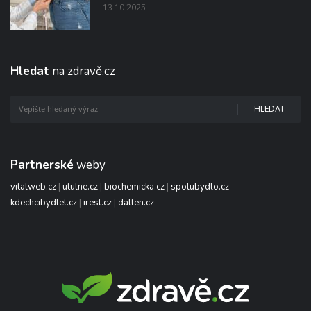
13.10.2025
Hledat
na zdravě.cz
HLEDAT
Partnerské
weby
vitalweb.cz
|
utulne.cz
|
biochemicka.cz
|
spolubydlo.cz
kdechcibydlet.cz
|
irest.cz
|
dalten.cz