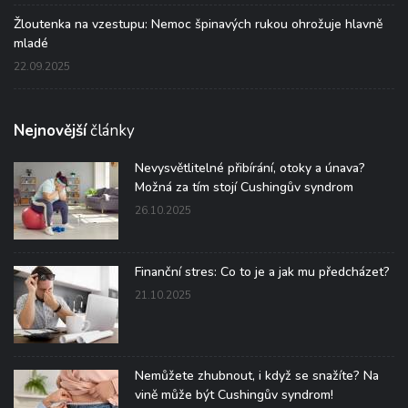
Žloutenka na vzestupu: Nemoc špinavých rukou ohrožuje hlavně
mladé
22.09.2025
Nejnovější
články
Nevysvětlitelné přibírání, otoky a únava?
Možná za tím stojí Cushingův syndrom
26.10.2025
Finanční stres: Co to je a jak mu předcházet?
21.10.2025
Nemůžete zhubnout, i když se snažíte? Na
vině může být Cushingův syndrom!