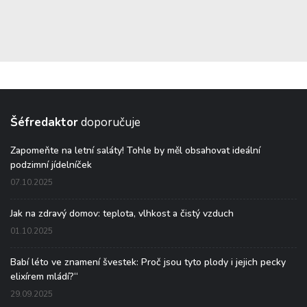
Šéfredaktor
doporučuje
Zapomeňte na letní saláty! Tohle by měl obsahovat ideální
podzimní jídelníček
07.10.2025
Jak na zdravý domov: teplota, vlhkost a čistý vzduch
01.10.2025
Babí léto ve znamení švestek: Proč jsou tyto plody i jejich pecky
elixírem mládí?“
29.09.2025