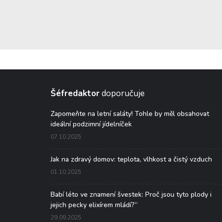
Šéfredaktor
doporučuje
Zapomeňte na letní saláty! Tohle by měl obsahovat
ideální podzimní jídelníček
07.10.2025
Jak na zdravý domov: teplota, vlhkost a čistý vzduch
01.10.2025
Babí léto ve znamení švestek: Proč jsou tyto plody i
jejich pecky elixírem mládí?“
29.09.2025