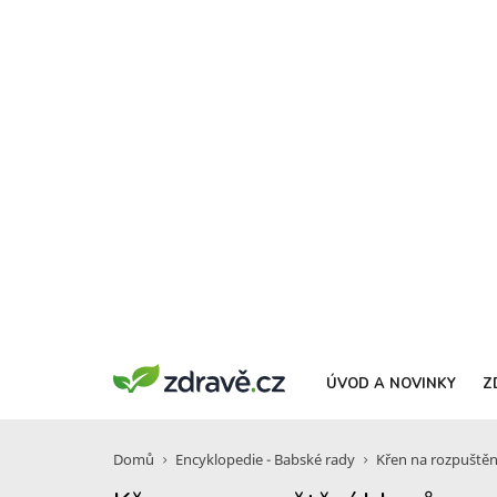
ÚVOD A NOVINKY
Z
Domů
Encyklopedie - Babské rady
Křen na rozpuštěn