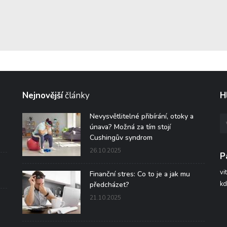
Nejnovější
články
H
Nevysvětlitelné přibírání, otoky a
únava? Možná za tím stojí
Cushingův syndrom
26.10.2025
P
vi
Finanční stres: Co to je a jak mu
kd
předcházet?
21.10.2025