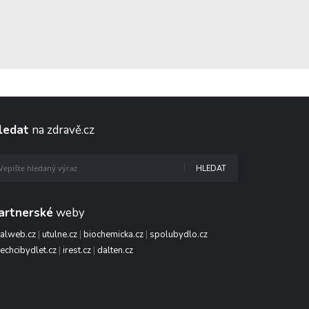
ledat
na zdravě.cz
HLEDAT
artnerské
weby
talweb.cz
|
utulne.cz
|
biochemicka.cz
|
spolubydlo.cz
echcibydlet.cz
|
irest.cz
|
dalten.cz