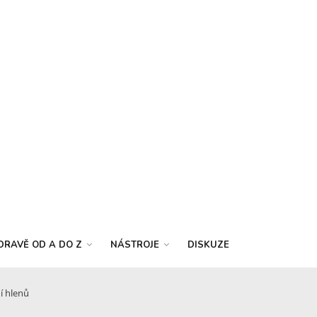
DRAVĚ OD A DO Z
NÁSTROJE
DISKUZE
í hlenů