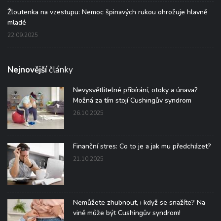
Žloutenka na vzestupu: Nemoc špinavých rukou ohrožuje hlavně
mladé
22.09.2025
Nejnovější
články
Nevysvětlitelné přibírání, otoky a únava?
Možná za tím stojí Cushingův syndrom
26.10.2025
Finanční stres: Co to je a jak mu předcházet?
21.10.2025
Nemůžete zhubnout, i když se snažíte? Na
vině může být Cushingův syndrom!