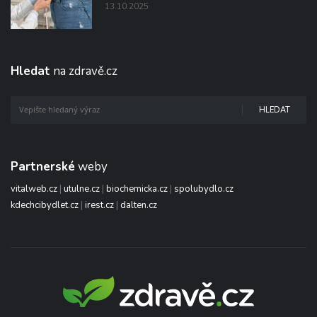
13.10.2025
Hledat
na zdravě.cz
HLEDAT
Partnerské
weby
vitalweb.cz
|
utulne.cz
|
biochemicka.cz
|
spolubydlo.cz
kdechcibydlet.cz
|
irest.cz
|
dalten.cz