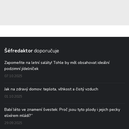
Šéfredaktor
doporučuje
Zapomeňte na letní saláty! Tohle by měl obsahovat ideální
podzimní jídelníček
07.10.2025
Jak na zdravý domov: teplota, vlhkost a čistý vzduch
01.10.2025
Babí léto ve znamení švestek: Proč jsou tyto plody i jejich pecky
elixírem mládí?“
29.09.2025