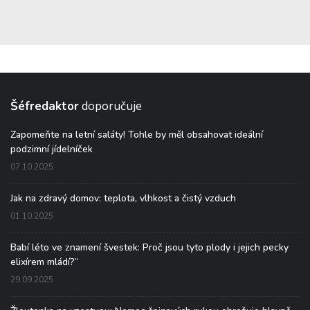
Šéfredaktor
doporučuje
Zapomeňte na letní saláty! Tohle by měl obsahovat ideální
podzimní jídelníček
07.10.2025
Jak na zdravý domov: teplota, vlhkost a čistý vzduch
01.10.2025
Babí léto ve znamení švestek: Proč jsou tyto plody i jejich pecky
elixírem mládí?“
29.09.2025