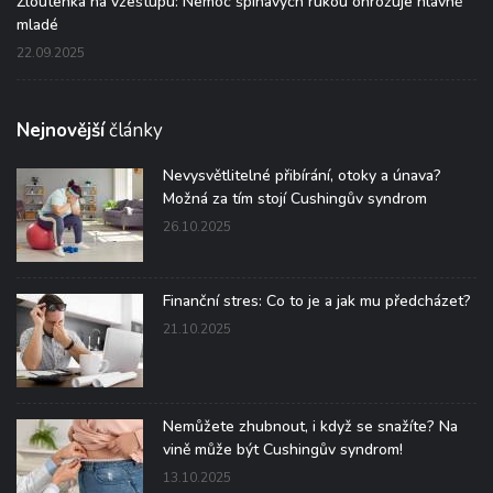
Žloutenka na vzestupu: Nemoc špinavých rukou ohrožuje hlavně
mladé
22.09.2025
Nejnovější
články
Nevysvětlitelné přibírání, otoky a únava?
Možná za tím stojí Cushingův syndrom
26.10.2025
Finanční stres: Co to je a jak mu předcházet?
21.10.2025
Nemůžete zhubnout, i když se snažíte? Na
vině může být Cushingův syndrom!
13.10.2025