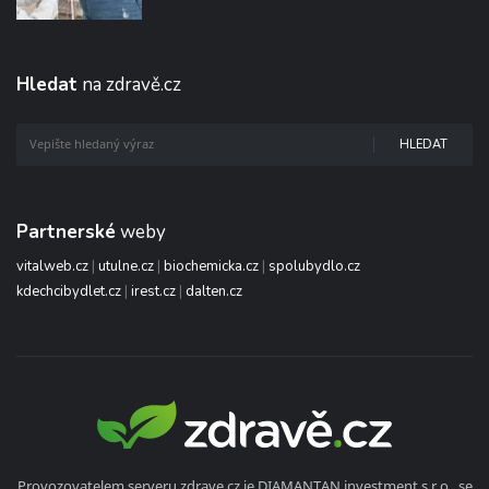
Hledat
na zdravě.cz
HLEDAT
Partnerské
weby
vitalweb.cz
|
utulne.cz
|
biochemicka.cz
|
spolubydlo.cz
kdechcibydlet.cz
|
irest.cz
|
dalten.cz
Provozovatelem serveru zdrave.cz je DIAMANTAN investment s.r.o., se