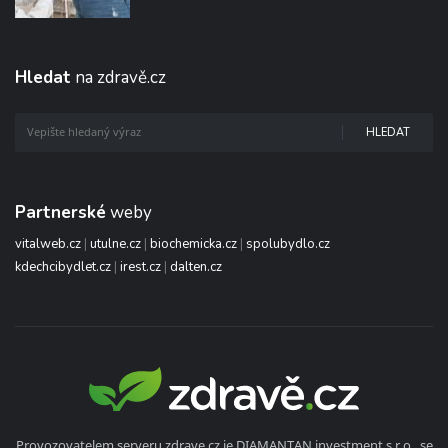
Hledat
na zdravě.cz
HLEDAT
Partnerské
weby
vitalweb.cz
|
utulne.cz
|
biochemicka.cz
|
spolubydlo.cz
kdechcibydlet.cz
|
irest.cz
|
dalten.cz
Provozovatelem serveru zdrave.cz je DIAMANTAN investment s.r.o., se