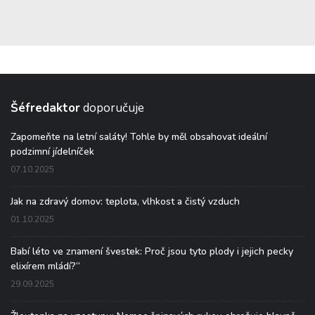
Šéfredaktor
doporučuje
Zapomeňte na letní saláty! Tohle by měl obsahovat ideální
podzimní jídelníček
07.10.2025
Jak na zdravý domov: teplota, vlhkost a čistý vzduch
01.10.2025
Babí léto ve znamení švestek: Proč jsou tyto plody i jejich pecky
elixírem mládí?“
29.09.2025