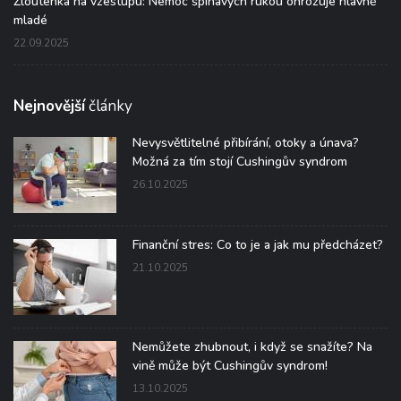
Žloutenka na vzestupu: Nemoc špinavých rukou ohrožuje hlavně
mladé
22.09.2025
Nejnovější
články
Nevysvětlitelné přibírání, otoky a únava?
Možná za tím stojí Cushingův syndrom
26.10.2025
Finanční stres: Co to je a jak mu předcházet?
21.10.2025
Nemůžete zhubnout, i když se snažíte? Na
vině může být Cushingův syndrom!
13.10.2025