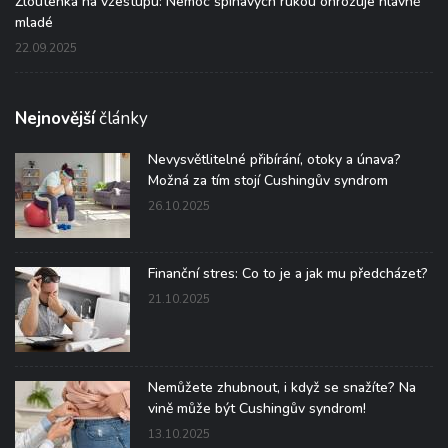
Žloutenka na vzestupu: Nemoc špinavých rukou ohrožuje hlavně
mladé
22.09.2025
Nejnovější
články
Nevysvětlitelné přibírání, otoky a únava?
Možná za tím stojí Cushingův syndrom
26.10.2025
Finanční stres: Co to je a jak mu předcházet?
21.10.2025
Nemůžete zhubnout, i když se snažíte? Na
vině může být Cushingův syndrom!
13.10.2025