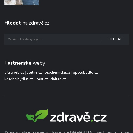
Hledat
na zdravě.cz
HLEDAT
Partnerské
weby
vitalweb.cz
|
utulne.cz
|
biochemicka.cz
|
spolubydlo.cz
kdechcibydlet.cz
|
irest.cz
|
dalten.cz
Provozovatelem serveru zdrave.cz je DIAMANTAN investment s.r.o., se