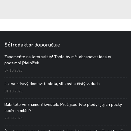
Šéfredaktor
doporučuje
Zapomeňte na letní saláty! Tohle by měl obsahovat ideální
podzimní jídelníček
07.10.2025
Jak na zdravý domov: teplota, vlhkost a čistý vzduch
01.10.2025
Babí léto ve znamení švestek: Proč jsou tyto plody i jejich pecky
elixírem mládí?“
29.09.2025