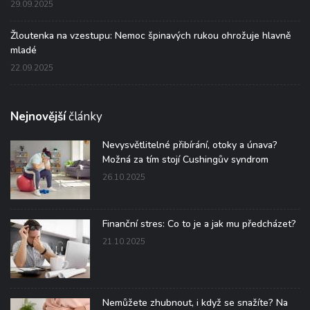
29.09.2025
Žloutenka na vzestupu: Nemoc špinavých rukou ohrožuje hlavně
mladé
22.09.2025
Nejnovější
články
Nevysvětlitelné přibírání, otoky a únava?
Možná za tím stojí Cushingův syndrom
26.10.2025
Finanční stres: Co to je a jak mu předcházet?
21.10.2025
Nemůžete zhubnout, i když se snažíte? Na