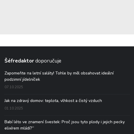
Šéfredaktor
doporučuje
Zapomeňte na letní saláty! Tohle by měl obsahovat ideální
podzimní jídelníček
07.10.2025
Jak na zdravý domov: teplota, vlhkost a čistý vzduch
01.10.2025
Babí léto ve znamení švestek: Proč jsou tyto plody i jejich pecky
elixírem mládí?“