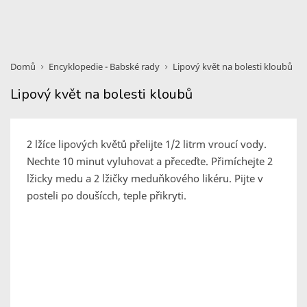
Domů
Encyklopedie - Babské rady
Lipový květ na bolesti kloubů
Lipový květ na bolesti kloubů
2 lžíce lipových květů přelijte 1/2 litrm vroucí vody.
Nechte 10 minut vyluhovat a přeceďte. Přimíchejte 2
lžicky medu a 2 lžičky meduňkového likéru. Pijte v
posteli po doušícch, teple přikryti.