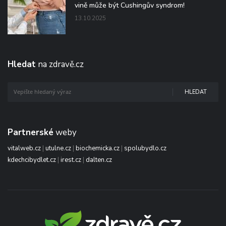
vině může být Cushingův syndrom!
13.10.2025
Hledat
na zdravě.cz
HLEDAT
Partnerské
weby
vitalweb.cz
|
utulne.cz
|
biochemicka.cz
|
spolubydlo.cz
kdechcibydlet.cz
|
irest.cz
|
dalten.cz