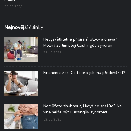
22.09.2025
Nejnovější
články
Nevysvětlitelné přibírání, otoky a únava?
Možná za tím stojí Cushingův syndrom
26.10.2025
Finanční stres: Co to je a jak mu předcházet?
21.10.2025
Nemůžete zhubnout, i když se snažíte? Na
vině může být Cushingův syndrom!
13.10.2025