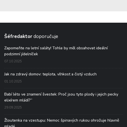
Šéfredaktor
doporučuje
Zapomeňte na letní saláty! Tohle by měl obsahovat ideální
podzimní jídelníček
07.10.2025
Jak na zdravý domov: teplota, vlhkost a čistý vzduch
01.10.2025
Babí léto ve znamení švestek: Proč jsou tyto plody i jejich pecky
elixírem mládí?“
29.09.2025
Žloutenka na vzestupu: Nemoc špinavých rukou ohrožuje hlavně
mladé