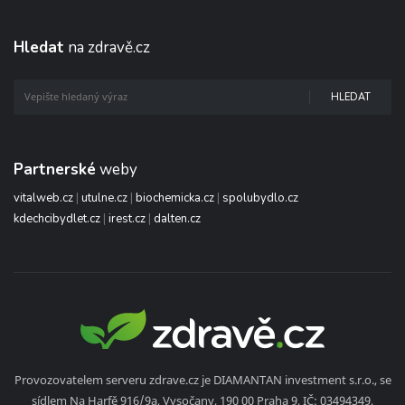
Hledat
na zdravě.cz
HLEDAT
Partnerské
weby
vitalweb.cz
|
utulne.cz
|
biochemicka.cz
|
spolubydlo.cz
kdechcibydlet.cz
|
irest.cz
|
dalten.cz
Provozovatelem serveru zdrave.cz je DIAMANTAN investment s.r.o., se
sídlem Na Harfě 916/9a, Vysočany, 190 00 Praha 9, IČ: 03494349,