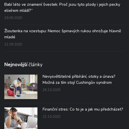
Babí léto ve znamení švestek: Proč jsou tyto plody i jejich pecky
elixírem mládí?“
29.09.2025
Žloutenka na vzestupu: Nemoc špinavých rukou ohrožuje hlavně
mladé
22.09.2025
Nejnovější
články
Nevysvětlitelné přibírání, otoky a únava?
Možná za tím stojí Cushingův syndrom
26.10.2025
Finanční stres: Co to je a jak mu předcházet?
21.10.2025