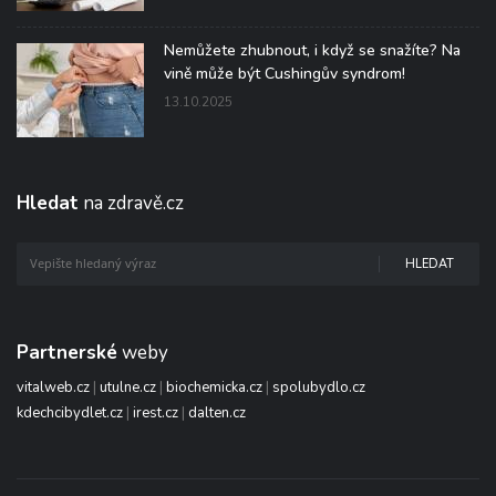
Nemůžete zhubnout, i když se snažíte? Na
vině může být Cushingův syndrom!
13.10.2025
Hledat
na zdravě.cz
HLEDAT
Partnerské
weby
vitalweb.cz
|
utulne.cz
|
biochemicka.cz
|
spolubydlo.cz
kdechcibydlet.cz
|
irest.cz
|
dalten.cz