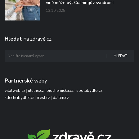
vině může být Cushingův syndrom!
13.10.2025
Hledat
na zdravě.cz
HLEDAT
Partnerské
weby
vitalweb.cz
|
utulne.cz
|
biochemicka.cz
|
spolubydlo.cz
kdechcibydlet.cz
|
irest.cz
|
dalten.cz