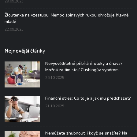
29.09.2025
Žloutenka na vzestupu: Nemoc špinavých rukou ohrožuje hlavně
mladé
22.09.2025
Nejnovější
články
Nevysvětlitelné přibírání, otoky a únava?
Možná za tím stojí Cushingův syndrom
26.10.2025
Finanční stres: Co to je a jak mu předcházet?
21.10.2025
Nemůžete zhubnout, i když se snažíte? Na