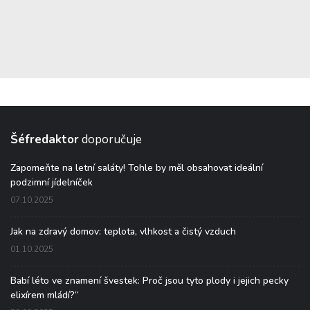
Šéfredaktor
doporučuje
Zapomeňte na letní saláty! Tohle by měl obsahovat ideální
podzimní jídelníček
07.10.2025
Jak na zdravý domov: teplota, vlhkost a čistý vzduch
01.10.2025
Babí léto ve znamení švestek: Proč jsou tyto plody i jejich pecky
elixírem mládí?“